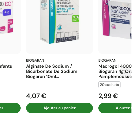
BIOGARAN
BIOGARAN
fants
Alginate De Sodium /
Macrogol 4000 E
Bicarbonate De Sodium
Biogaran 4g Ora
Biogaran 10ml...
Pamplemousse...
20 sachets
4,07 €
2,99 €
Prix
Prix
er
Ajouter au panier
Ajouter au