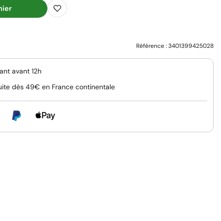
nier
Référence :
3401399425028
nt avant 12h
uite dès 49€ en France continentale