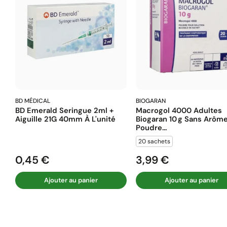
BD MÉDICAL
BIOGARAN
BD Emerald Seringue 2ml +
Macrogol 4000 Adultes
Aiguille 21G 40mm À L'unité
Biogaran 10 G Sans Arôm
Poudre...
20 sachets
0,45 €
3,99 €
Prix
Prix
Ajouter au panier
Ajouter au panier