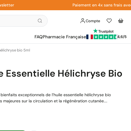
er
Paiement en 4x sans frais avec Pay
Compte
Liste
Panier
d'envies
FAQ
Pharmacie Française
4,6/5
hélichryse bio 5ml
e Essentielle Hélichryse Bio
bienfaits exceptionnels de l’huile essentielle hélichryse bio
 majeures sur la circulation et la régénération cutanée....