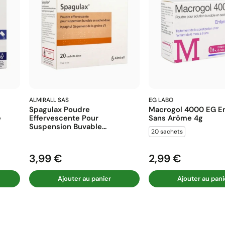
ALMIRALL SAS
EG LABO
Spagulax Poudre
Macrogol 4000 EG En
e
Effervescente Pour
Sans Arôme 4g
Suspension Buvable...
20 sachets
3,99 €
2,99 €
Prix
Prix
Ajouter au panier
Ajouter au pani