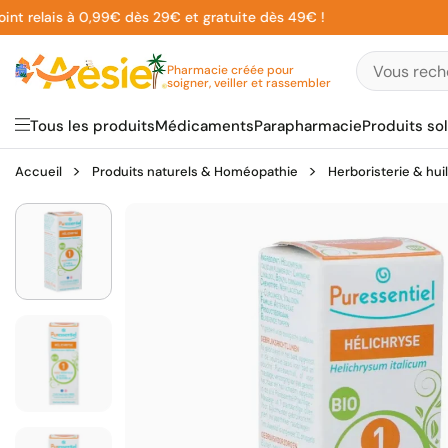
Aller
elais à 0,99€ dès 29€ et gratuite dès 49€ !
au
contenu
Pharmacie créée pour
soigner, veiller et rassembler
Tous les produits
Médicaments
Parapharmacie
Produits sol
Accueil
Produits naturels & Homéopathie
Herboristerie & hui