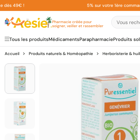
Aller
s 49€ !
5% sur votre 1ère commande en
au
contenu
Pharmacie créée pour
soigner, veiller et rassembler
Tous les produits
Médicaments
Parapharmacie
Produits sol
Accueil
Produits naturels & Homéopathie
Herboristerie & hui