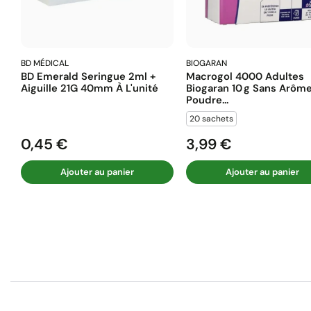
BD MÉDICAL
BIOGARAN
BD Emerald Seringue 2ml +
Macrogol 4000 Adultes
Aiguille 21G 40mm À L'unité
Biogaran 10 G Sans Arôm
Poudre...
20 sachets
0,45 €
3,99 €
Prix
Prix
Ajouter au panier
Ajouter au panier