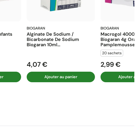
BIOGARAN
BIOGARAN
fants
Alginate De Sodium /
Macrogol 4000 E
Bicarbonate De Sodium
Biogaran 4g Ora
Biogaran 10ml...
Pamplemousse...
20 sachets
4,07 €
2,99 €
Prix
Prix
er
Ajouter au panier
Ajouter au