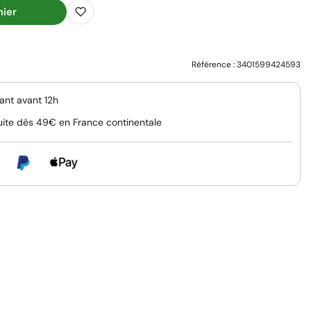
nier
Référence :
3401599424593
nt avant 12h
uite dès 49€ en France continentale