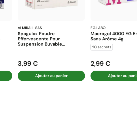
ALMIRALL SAS
EG LABO
Spagulax Poudre
Macrogol 4000 EG En
e
Effervescente Pour
Sans Arôme 4g
Suspension Buvable...
20 sachets
3,99 €
2,99 €
Prix
Prix
Ajouter au panier
Ajouter au pani