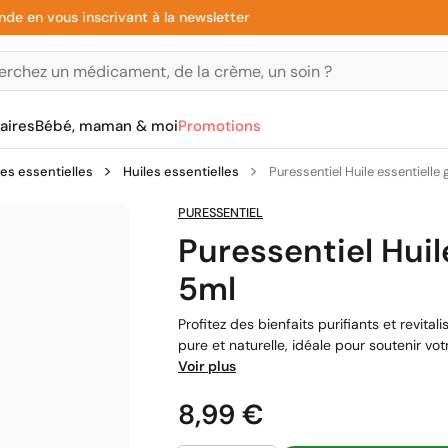
 vous inscrivant à la newsletter
Paie
aires
Bébé, maman & moi
Promotions
les essentielles
Huiles essentielles
Puressentiel Huile essentielle 
PURESSENTIEL
Puressentiel Huil
5ml
Profitez des bienfaits purifiants et revita
pure et naturelle, idéale pour soutenir votr
Voir plus
Prix
8,99 €