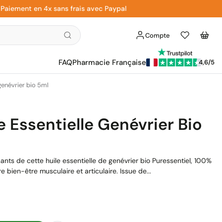
ment en 4x sans frais avec Paypal
Liv
Compte
Liste
Panier
d'envies
FAQ
Pharmacie Française
4,6/5
genévrier bio 5ml
e Essentielle Genévrier Bio
lisants de cette huile essentielle de genévrier bio Puressentiel, 100%
e bien-être musculaire et articulaire. Issue de...