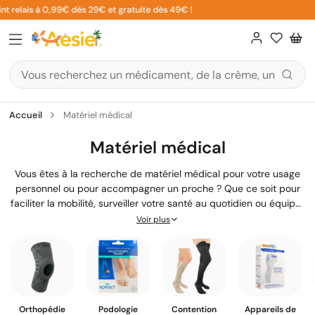
Aller
nt relais à 0,99€ dès 29€ et gratuite dès 49€ !
au
contenu
Accueil
Matériel médical
Matériel médical
Vous êtes à la recherche de matériel médical pour votre usage
personnel ou pour accompagner un proche ? Que ce soit pour
faciliter la mobilité, surveiller votre santé au quotidien ou équiper
votre intérieur pour plus de confort et de sécurité, vous trouverez
Voir plus
ici une large gamme de produits médicaux adaptés à vos
besoins. Notre équipe de pharmaciens diplômés vous
accompagne dans le choix du meilleur matériel médical, avec
des solutions pratiques pour le maintien à domicile comme pour
vos déplacements.
Orthopédie
Podologie
Contention
Appareils de