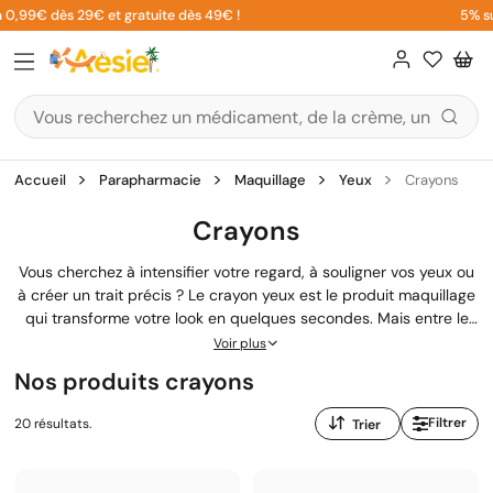
Aller
0,99€ dès 29€ et gratuite dès 49€ !
5% sur 
au
contenu
Accueil
Parapharmacie
Maquillage
Yeux
Crayons
Crayons
Vous cherchez à intensifier votre regard, à souligner vos yeux ou
à créer un trait précis ? Le crayon yeux est le produit maquillage
qui transforme votre look en quelques secondes. Mais entre le
crayon khôl pour un regard intense, le crayon liner pour un trait
Voir plus
graphique, ou le crayon waterproof pour une longue tenue,
Nos produits crayons
difficile de s'y retrouver. Notre
parapharmacie en ligne
vous
guide pour choisir le crayon pour les yeux adapté à vos besoins
Trier
Filtrer
20 résultats.
et à la sensibilité de votre regard.
par
: