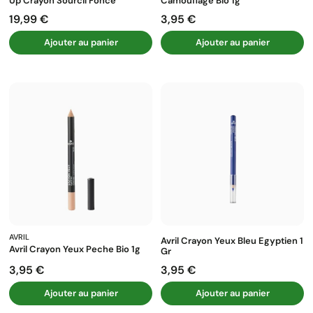
Up Crayon Sourcil Fonce
Camouflage Bio 1g
19,99 €
3,95 €
Prix
Prix
Ajouter au panier
Ajouter au panier
AVRIL
Avril Crayon Yeux Bleu Egyptien 1
Avril Crayon Yeux Peche Bio 1g
Gr
3,95 €
3,95 €
Prix
Prix
Ajouter au panier
Ajouter au panier