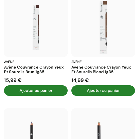
AVÈNE
AVÈNE
Avène Couvrance Crayon Yeux
Avène Couvrance Crayon Yeux
Et Sourcils Brun 1g35
Et Sourcils Blond 1g35
15,99 €
14,99 €
Prix
Prix
Ajouter au panier
Ajouter au panier