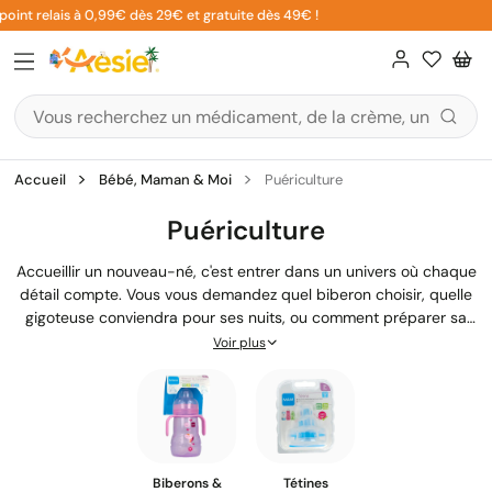
Aller
point relais à 0,99€ dès 29€ et gratuite dès 49€ !
au
contenu
Accueil
Bébé, Maman & Moi
Puériculture
Puériculture
Accueillir un nouveau-né, c'est entrer dans un univers où chaque
détail compte. Vous vous demandez quel biberon choisir, quelle
gigoteuse conviendra pour ses nuits, ou comment préparer sa
chambre ? Notre sélection de produits de puériculture réunit
Voir plus
tout le nécessaire pour accompagner bébé dès ses premiers
jours : du matériel d'allaitement aux sièges auto, en passant par
les
soins quotidiens
et le petit mobilier. Des marques reconnues
comme Avent, Mustela, MAM ou Weleda vous aident à prendre
soin de votre petit enfant en toute sérénité.
Biberons &
Tétines