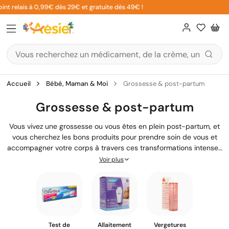
Aller
int relais à 0,99€ dès 29€ et gratuite dès 49€ !
au
contenu
Accueil
Bébé, Maman & Moi
Grossesse & post-partum
Grossesse & post-partum
Vous vivez une grossesse ou vous êtes en plein post-partum, et
vous cherchez les bons produits pour prendre soin de vous et
accompagner votre corps à travers ces transformations intenses
? Entre les vergetures qui s'installent, les seins sensibles pendant
Voir plus
l'allaitement, la fatigue qui s'accumule ou encore les petits
inconforts du quotidien, vous avez besoin de solutions adaptées,
rassurantes et efficaces. Chez Aesiel, notre équipe de
pharmaciens diplômés vous accompagne dans le choix de
produits sélectionnés pour votre bien-être pendant cette
période si particulière.
Test de
Allaitement
Vergetures