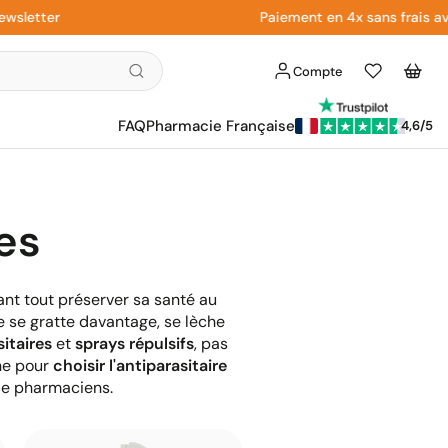
sletter
Paiement en 4x sans frais ave
Compte
Liste
Panier
d'envies
FAQ
Pharmacie Française
4,6/5
es
ant tout préserver sa santé au
e se gratte davantage, se lèche
itaires
et
sprays répulsifs
, pas
e pour
choisir l'antiparasitaire
de pharmaciens.