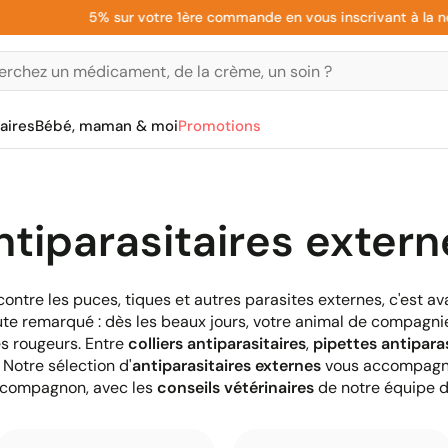
5% sur votre 1ère commande en vous inscrivant à la new
aires
Bébé, maman & moi
Promotions
ntiparasitaires extern
contre les puces, tiques et autres parasites externes, c'est av
ute remarqué : dès les beaux jours, votre animal de compagni
s rougeurs. Entre
colliers antiparasitaires
,
pipettes antiparas
. Notre sélection d'
antiparasitaires externes
vous accompagn
 compagnon, avec les
conseils vétérinaires
de notre équipe 