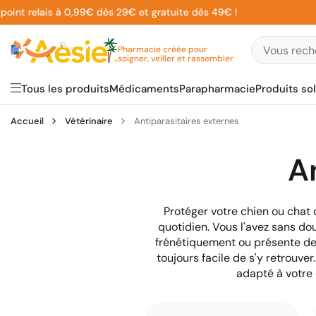
Aller
oint relais à 0,99€ dès 29€ et gratuite dès 49€ !
au
contenu
Pharmacie créée pour
soigner, veiller et rassembler
Tous les produits
Médicaments
Parapharmacie
Produits sol
Accueil
Vétérinaire
Antiparasitaires externes
A
Protéger votre chien ou chat 
quotidien. Vous l'avez sans do
frénétiquement ou présente de
toujours facile de s'y retrouver
adapté à votre