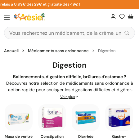
Aller
lais à 0,99€ dès 29€ et gratuite dès 49€ !
5
au
contenu
Accueil
Médicaments sans ordonnance
Digestion
Digestion
Ballonnements, digestion difficile, brûlures d'estomac ?
Découvrez notre sélection de médicaments sans ordonnance à
action rapide pour soulager les digestions difficiles et digérer
facilement. Nos pharmaciens ont sélectionné des accélérateurs
Voir plus
de digestion spécifiques : gélules de charbon activé contre les
gaz, comprimés pour digérer les repas lourds, médicaments pour
la digestion et les maux d'estomac pour un soulagement
immédiat à prix attractifs et une livraison sous 24h.
Maux de ventre
Constipation
Diarrhée
Gastro-