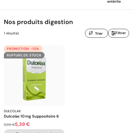
entérite
Nos produits digestion
Trier
Filtrer
1 résultat.
par
:
PROMOTION -10%
RUPTURE DE STOCK
DULCOLAX
Dulcolax 10 Mg Suppositoire 6
5,39 €
Prix de base
Prix
5,99 €