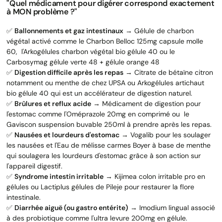
"Quel médicament pour digérer correspond exactement
à MON problème ?"
✅
Ballonnements et gaz intestinaux
→ Gélule de charbon
végétal activé comme le Charbon Belloc 125mg capsule molle
60, l'Arkogélules charbon végétal bio gélule 40 ou le
Carbosymag gélule verte 48 + gélule orange 48
✅
Digestion difficile après les repas
→ Citrate de bétaïne citron
notamment ou menthe de chez UPSA ou Arkogélules artichaut
bio gélule 40 qui est un accélérateur de digestion naturel.
✅
Brûlures et reflux acide
→ Médicament de digestion pour
l'estomac comme l'Oméprazole 20mg en comprimé ou le
Gaviscon suspension buvable 250ml à prendre après les repas.
✅
Nausées et lourdeurs d'estomac
→ Vogalib pour les soulager
les nausées et l'Eau de mélisse carmes Boyer à base de menthe
qui soulagera les lourdeurs d'estomac grâce à son action sur
l'appareil digestif.
✅
Syndrome intestin irritable
→ Kijimea colon irritable pro en
gélules ou Lactiplus gélules de Pileje pour restaurer la flore
intestinale.
✅
Diarrhée aiguë (ou gastro entérite)
→ Imodium lingual associé
à des probiotique comme l'ultra levure 200mg en gélule.