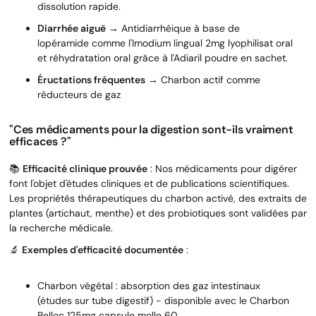
dissolution rapide.
Diarrhée aiguë
→ Antidiarrhéique à base de
lopéramide comme l'Imodium lingual 2mg lyophilisat oral
et réhydratation oral grâce à l'Adiaril poudre en sachet.
Éructations fréquentes
→ Charbon actif comme
réducteurs de gaz
"Ces médicaments pour la digestion sont-ils vraiment
efficaces ?"
📚
Efficacité clinique prouvée
: Nos médicaments pour digérer
font l'objet d'études cliniques et de publications scientifiques.
Les propriétés thérapeutiques du charbon activé, des extraits de
plantes (artichaut, menthe) et des probiotiques sont validées par
la recherche médicale.
🔬
Exemples d'efficacité documentée
:
Charbon végétal : absorption des gaz intestinaux
(études sur tube digestif) - disponible avec le Charbon
Belloc 125mg capsule molle 60