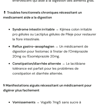
effervescent qui aide à la digestion des aliments gras.
💊 Troubles fonctionnels chroniques nécessitant un
medicament aide a la digestion
Syndrome intestin irritable
→ Kijimea colon irritable
pro gélules ou Lactiplus gélules de Pileje pour restaurer
la flore intestinale.
Reflux gastro-œsophagien
→ Un médicament de
digestion pour l'estomac à l'instar de l'Oméprazole
20mg ou l'Esoméprazole 20mg.
Constipation/diarrhée alternée
→ Le lactibiane
tolérance est parfait pour les problèmes de
constipation et diarrhée alternée.
⚕️ Manifestations aiguës nécessitant un médicament pour
digérer plus facilement
Vomissements
→ Vogalib 7mg5 sans sucre à