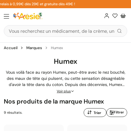
Aller
lais à 0,99€ dès 29€ et gratuite dès 49€ !
5
au
contenu
Accueil
Marques
Humex
Humex
Vous voilà face au rayon Humex, peut-être avec le nez bouché,
des maux de tête qui pulsent, ou cette sensation désagréable
d'avoir la tête dans du coton. Depuis des décennies, Humex
accompagne les Français pour soulager les symptômes du
Voir plus
rhume et des états grippaux. Cette marque française propose
Nos produits de la marque Humex
différentes formules adaptées à vos besoins spécifiques :
décongestionner le nez,
calmer la fièvre
, apaiser la toux.
Trier
Filtrer
9 résultats.
Découvrez comment choisir le bon produit selon ce que vous
par
ressentez.
: