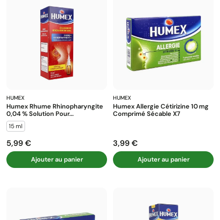
HUMEX
HUMEX
Humex Rhume Rhinopharyngite
Humex Allergie Cétirizine 10 Mg
0,04 % Solution Pour...
Comprimé Sécable X7
15 ml
5,99 €
3,99 €
Prix
Prix
Ajouter au panier
Ajouter au panier