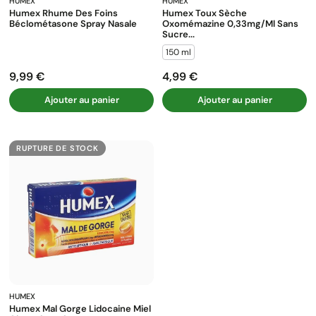
HUMEX
HUMEX
Humex Rhume Des Foins
Humex Toux Sèche
Béclométasone Spray Nasale
Oxomémazine 0,33mg/ml Sans
Sucre...
150 ml
9,99 €
4,99 €
Prix
Prix
Ajouter au panier
Ajouter au panier
RUPTURE DE STOCK
HUMEX
Humex Mal Gorge Lidocaine Miel