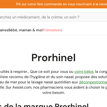
5% sur votre 1ère commande en vous inscrivant à la newslette
aires
Bébé, maman & moi
Promotions
Prorhinel
ultés à respirer... Que ce soit pour vous ou
votre bébé
, la co
ialiste reconnu de l'hygiène et du soin nasal, propose des sol
eau de mer pour le lavage nasal quotidien aux
décongestionna
. Sur Aesiel.com, nos pharmaciens vous aident à choisir le p
votre besoin.
 de la marque Prorhinel