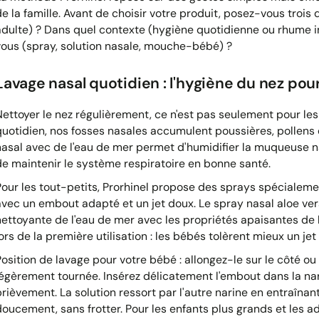
de la famille. Avant de choisir votre produit, posez-vous trois 
adulte) ? Dans quel contexte (hygiène quotidienne ou rhume in
vous (spray, solution nasale, mouche-bébé) ?
Lavage nasal quotidien : l'hygiène du nez pour
Nettoyer le nez régulièrement, ce n'est pas seulement pour l
quotidien, nos fosses nasales accumulent poussières, pollens e
nasal avec de l'eau de mer permet d'humidifier la muqueuse na
de maintenir le système respiratoire en bonne santé.
Pour les tout-petits, Prorhinel propose des sprays spécialeme
avec un embout adapté et un jet doux. Le spray nasal aloe ver
nettoyante de l'eau de mer avec les propriétés apaisantes de l'
ors de la première utilisation : les bébés tolèrent mieux un jet
Position de lavage pour votre bébé : allongez-le sur le côté o
légèrement tournée. Insérez délicatement l'embout dans la na
brièvement. La solution ressort par l'autre narine en entraînan
doucement, sans frotter. Pour les enfants plus grands et les adu