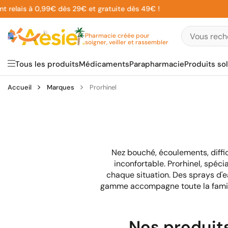
Aller
lais à 0,99€ dès 29€ et gratuite dès 49€ !
au
contenu
Pharmacie créée pour
soigner, veiller et rassembler
Tous les produits
Médicaments
Parapharmacie
Produits sol
Accueil
Marques
Prorhinel
Nez bouché, écoulements, diffic
inconfortable. Prorhinel, spéc
chaque situation. Des sprays d'
gamme accompagne toute la famille
Nos produits