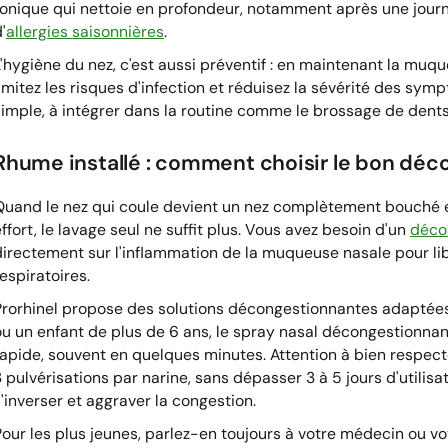
tonique qui nettoie en profondeur, notamment après une journ
'
allergies saisonnières
.
L'hygiène du nez, c'est aussi préventif : en maintenant la muq
limitez les risques d'infection et réduisez la sévérité des sy
simple, à intégrer dans la routine comme le brossage de dents
Rhume installé : comment choisir le bon dé
Quand le nez qui coule devient un nez complètement bouché 
ffort, le lavage seul ne suffit plus. Vous avez besoin d'un
déco
directement sur l'inflammation de la muqueuse nasale pour li
espiratoires.
Prorhinel propose des solutions décongestionnantes adaptées 
ou un enfant de plus de 6 ans, le spray nasal décongestionn
rapide, souvent en quelques minutes. Attention à bien respecte
 pulvérisations par narine, sans dépasser 3 à 5 jours d'utilisat
s'inverser et aggraver la congestion.
Pour les plus jeunes, parlez-en toujours à votre médecin ou vo