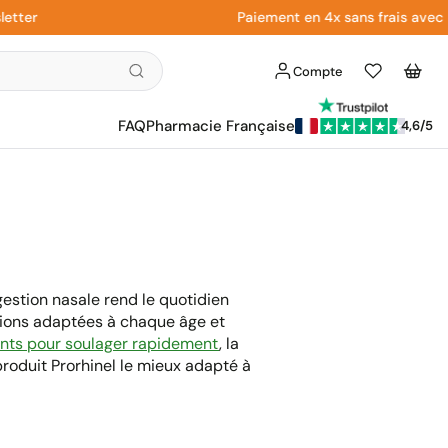
r
Paiement en 4x sans frais avec Paypa
Compte
Liste
Panier
d'envies
FAQ
Pharmacie Française
4,6/5
ngestion nasale rend le quotidien
utions adaptées à chaque âge et
nts pour soulager rapidement
, la
roduit Prorhinel le mieux adapté à