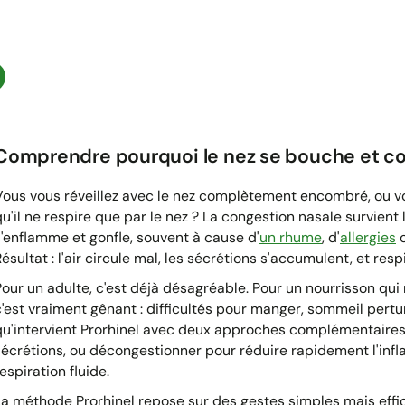
Comprendre pourquoi le nez se bouche et c
Vous vous réveillez avec le nez complètement encombré, ou v
qu'il ne respire que par le nez ? La congestion nasale survien
s'enflamme et gonfle, souvent à cause d'
un rhume
, d'
allergies
o
ésultat : l'air circule mal, les sécrétions s'accumulent, et resp
Pour un adulte, c'est déjà désagréable. Pour un nourrisson qui
'est vraiment gênant : difficultés pour manger, sommeil perturbé
qu'intervient Prorhinel avec deux approches complémentaires :
sécrétions, ou décongestionner pour réduire rapidement l'inf
espiration fluide.
La méthode Prorhinel repose sur des gestes simples mais ef