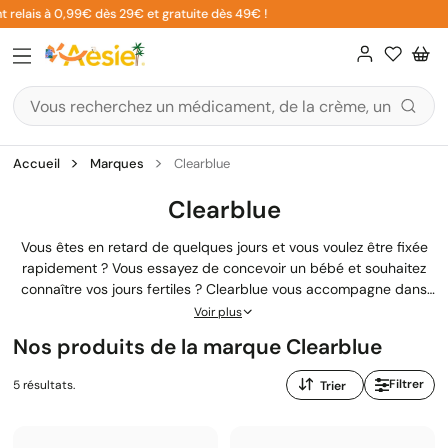
Aller
relais à 0,99€ dès 29€ et gratuite dès 49€ !
au
contenu
Accueil
Marques
Clearblue
Clearblue
Vous êtes en retard de quelques jours et vous voulez être fixée
rapidement ? Vous essayez de concevoir un bébé et souhaitez
connaître vos jours fertiles ? Clearblue vous accompagne dans
ces moments clés avec des tests fiables et faciles à utiliser.
Voir plus
Leader mondial reconnu pour sa précision, la marque propose
Nos produits de la marque Clearblue
une gamme complète de tests de grossesse et d'ovulation, du
test rapide au digital avancé avec estimation de l'âge de
Trier
Filtrer
5 résultats.
grossesse. Sur Aesiel.com, retrouvez tous les produits Clearblue
par
avec les conseils de nos pharmaciens diplômés.
: