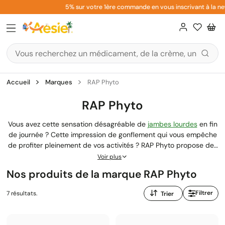
Aller
5% sur votre 1ère commande en vous inscrivant à la newsl
au
contenu
Accueil
Marques
RAP Phyto
RAP Phyto
Vous avez cette sensation désagréable de
jambes lourdes
en fin
de journée ? Cette impression de gonflement qui vous empêche
de profiter pleinement de vos activités ? RAP Phyto propose des
solutions naturelles pensées spécialement pour soulager vos
Voir plus
jambes fatiguées. Cette marque du laboratoire Biocodex France
Nos produits de la marque RAP Phyto
mise sur les extraits de plantes et actifs naturels pour vous aider
à retrouver légèreté et confort. Que vous recherchiez une crème
Trier
Filtrer
7 résultats.
apaisante à effet fraîcheur ou un
complément alimentaire
pour
par
soutenir votre circulation veineuse normale, RAP Phyto
:
accompagne votre bien-être au quotidien.