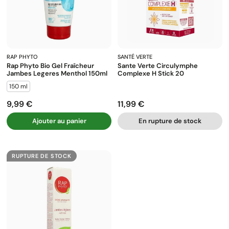
RAP PHYTO
SANTÉ VERTE
Rap Phyto Bio Gel Fraîcheur
Sante Verte Circulymphe
Jambes Legeres Menthol 150ml
Complexe H Stick 20
150 ml
9,99 €
11,99 €
Prix
Prix
Ajouter au panier
En rupture de stock
RUPTURE DE STOCK