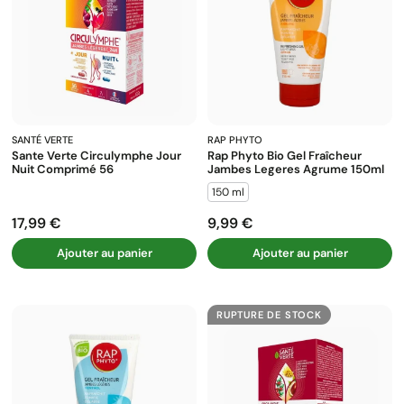
SANTÉ VERTE
RAP PHYTO
Sante Verte Circulymphe Jour
Rap Phyto Bio Gel Fraîcheur
Nuit Comprimé 56
Jambes Legeres Agrume 150ml
150 ml
17,99 €
9,99 €
Prix
Prix
Ajouter au panier
Ajouter au panier
RUPTURE DE STOCK