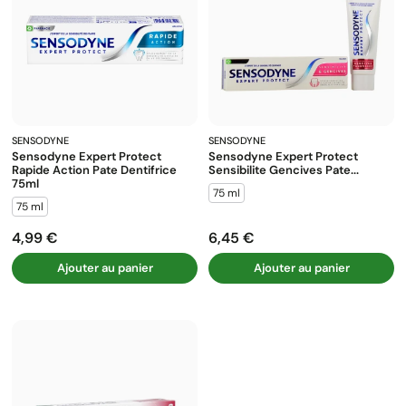
SENSODYNE
SENSODYNE
Sensodyne Expert Protect
Sensodyne Expert Protect
Rapide Action Pate Dentifrice
Sensibilite Gencives Pate...
75ml
75 ml
75 ml
4,99 €
6,45 €
Prix
Prix
Ajouter au panier
Ajouter au panier