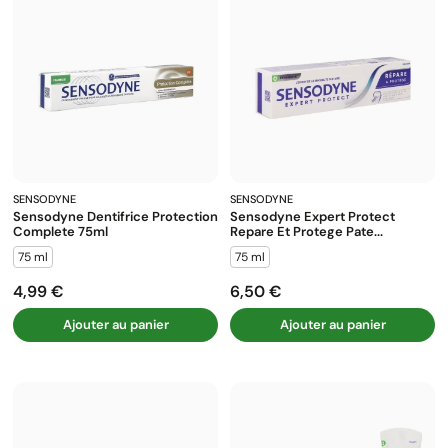
SENSODYNE
SENSODYNE
Sensodyne Dentifrice Protection
Sensodyne Expert Protect
Complete 75ml
Repare Et Protege Pate...
75 ml
75 ml
4,99 €
6,50 €
Prix
Prix
Ajouter au panier
Ajouter au panier