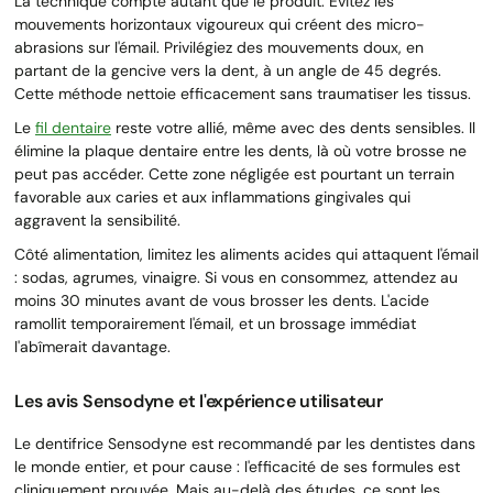
La technique compte autant que le produit. Évitez les
mouvements horizontaux vigoureux qui créent des micro-
abrasions sur l'émail. Privilégiez des mouvements doux, en
partant de la gencive vers la dent, à un angle de 45 degrés.
Cette méthode nettoie efficacement sans traumatiser les tissus.
Le
fil dentaire
reste votre allié, même avec des dents sensibles. Il
élimine la plaque dentaire entre les dents, là où votre brosse ne
peut pas accéder. Cette zone négligée est pourtant un terrain
favorable aux caries et aux inflammations gingivales qui
aggravent la sensibilité.
Côté alimentation, limitez les aliments acides qui attaquent l'émail
: sodas, agrumes, vinaigre. Si vous en consommez, attendez au
moins 30 minutes avant de vous brosser les dents. L'acide
ramollit temporairement l'émail, et un brossage immédiat
l'abîmerait davantage.
Les avis Sensodyne et l'expérience utilisateur
Le dentifrice Sensodyne est recommandé par les dentistes dans
le monde entier, et pour cause : l'efficacité de ses formules est
cliniquement prouvée. Mais au-delà des études, ce sont les