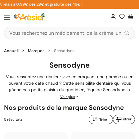
Aller
relais à 0,99€ dès 29€ et gratuite dès 49€ !
au
contenu
Accueil
Marques
Sensodyne
Sensodyne
Vous ressentez une douleur vive en croquant une pomme ou en
buvant votre café chaud ? Cette sensibilité dentaire qui vous
gâche ces petits plaisirs du quotidien, l'équipe Sensodyne la
connaît bien. Depuis plus de 50 ans, cette marque
Voir plus
recommandée par les dentistes développe des dentifrices
Nos produits de la marque Sensodyne
spécialement conçus pour soulager la sensibilité dentaire tout en
protégeant vos dents
. Sur Aesiel.com, nous avons sélectionné
Trier
Filtrer
5 résultats.
toute la gamme des produits Sensodyne pour vous aider à
par
retrouver un confort durable.
: