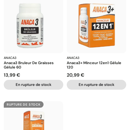
ANACA3
ANACA3
Anaca3 Bruleur De Graisses
Anaca3+ Minceur 12en1 Gélule
Gélule 60
120
13,99 €
20,99 €
Prix
Prix
En rupture de stock
En rupture de stock
RUPTURE DE STOCK