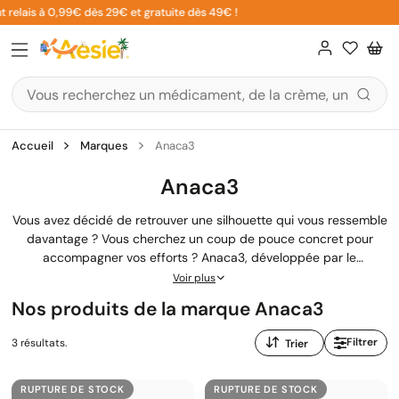
Aller
relais à 0,99€ dès 29€ et gratuite dès 49€ !
au
contenu
Accueil
Marques
Anaca3
Anaca3
Vous avez décidé de retrouver une silhouette qui vous ressemble
davantage ? Vous cherchez un coup de pouce concret pour
accompagner vos efforts ? Anaca3, développée par le
laboratoire Nutravalia, propose une gamme de
compléments
Voir plus
alimentaires
pensée pour soutenir votre démarche minceur. Du
Nos produits de la marque Anaca3
brûleur de graisses au coupe faim, en passant par les gummies
ou les infusions, chaque produit Anaca3 répond à un besoin
Trier
Filtrer
3 résultats.
précis. Nous vous aidons à choisir celui qui correspond vraiment
par
à votre situation.
:
RUPTURE DE STOCK
RUPTURE DE STOCK