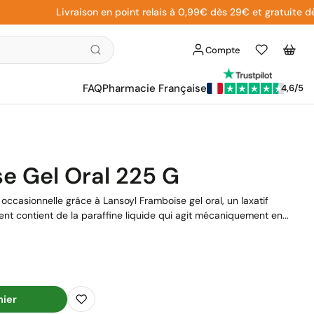
Livraison en point relais à 0,99€ dès 29€ et gratuite dès 49€
Compte
Liste
Panier
d'envies
FAQ
Pharmacie Française
4,6/5
e Gel Oral 225 G
occasionnelle grâce à Lansoyl Framboise gel oral, un laxatif
nt contient de la paraffine liquide qui agit mécaniquement en...
nier