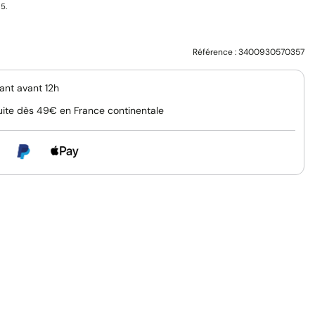
5.
Référence :
3400930570357
nt avant 12h
uite dès 49€ en France continentale