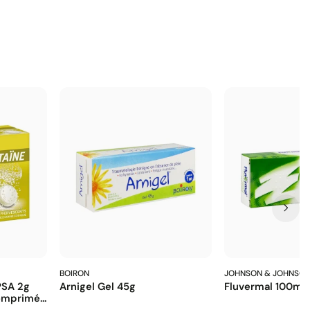
BOIRON
JOHNSON & JOHNSO
PSA 2g
Arnigel Gel 45g
Fluvermal 100m
mprimé...