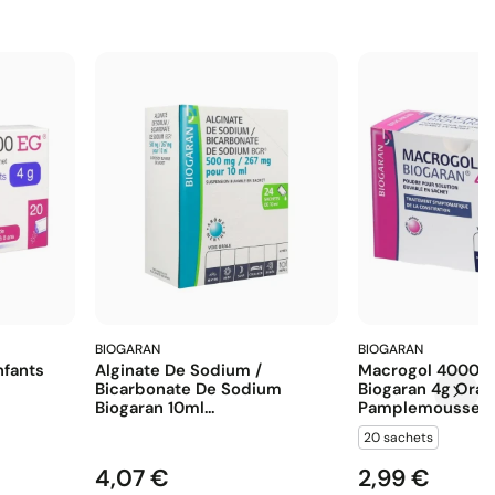
BIOGARAN
BIOGARAN
fants
Alginate De Sodium /
Macrogol 4000 E
Bicarbonate De Sodium
Biogaran 4g Ora
Biogaran 10ml...
Pamplemousse...
20 sachets
4,07 €
2,99 €
Prix
Prix