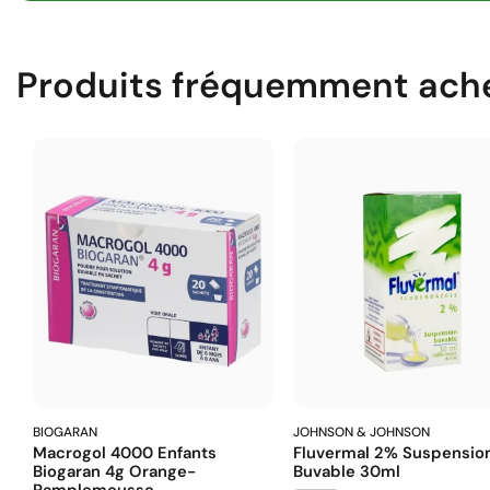
Produits fréquemment ach
BIOGARAN
JOHNSON & JOHNSON
Macrogol 4000 Enfants
Fluvermal 2% Suspensio
Biogaran 4g Orange-
Buvable 30ml
Pamplemousse...