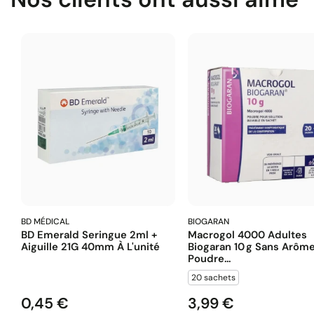
BD MÉDICAL
BIOGARAN
BD Emerald Seringue 2ml +
Macrogol 4000 Adultes
Aiguille 21G 40mm À L'unité
Biogaran 10 G Sans Arôm
Poudre...
20 sachets
0,45 €
3,99 €
Prix
Prix