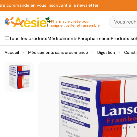
Aller
mmande en vous inscrivant à la newsletter
au
contenu
Pharmacie créée pour
soigner, veiller et rassembler
Tous les produits
Médicaments
Parapharmacie
Produits sol
Accueil
Médicaments sans ordonnance
Digestion
Consti