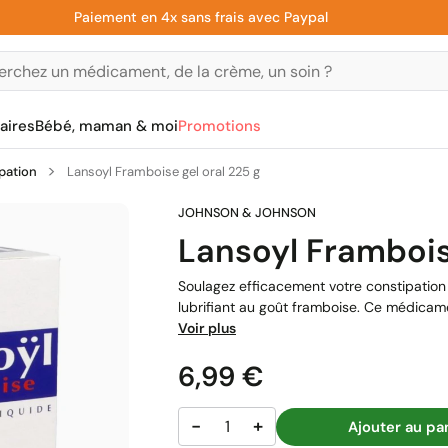
Paiement en 4x sans frais avec Paypal
aires
Bébé, maman & moi
Promotions
pation
Lansoyl Framboise gel oral 225 g
Lansoyl Frambois
Soulagez efficacement votre constipation 
lubrifiant au goût framboise. Ce médicame
Voir plus
Prix
6,99 €
−
+
Ajouter au pa