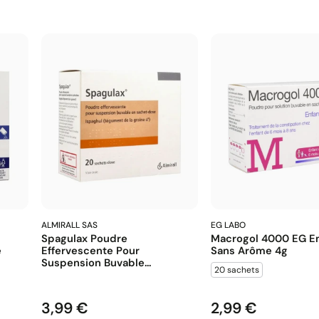
ALMIRALL SAS
EG LABO
Spagulax Poudre
Macrogol 4000 EG En
e
Effervescente Pour
Sans Arôme 4g
Suspension Buvable...
20 sachets
3,99 €
2,99 €
Prix
Prix