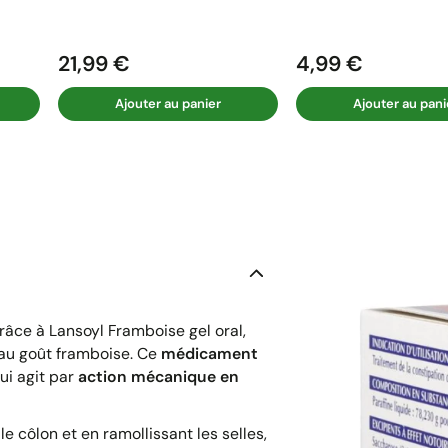
21,99 €
4,99 €
Prix
Prix
Ajouter au panier
Ajouter au pani
râce à Lansoyl Framboise gel oral,
au goût framboise. Ce
médicament
ui agit par
action mécanique en
le côlon et en ramollissant les selles,