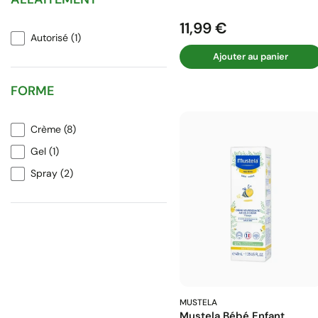
11,99 €
Prix
Autorisé
(1)
Ajouter au panier
FORME
Crème
(8)
Gel
(1)
Spray
(2)
MUSTELA
Mustela Bébé Enfant