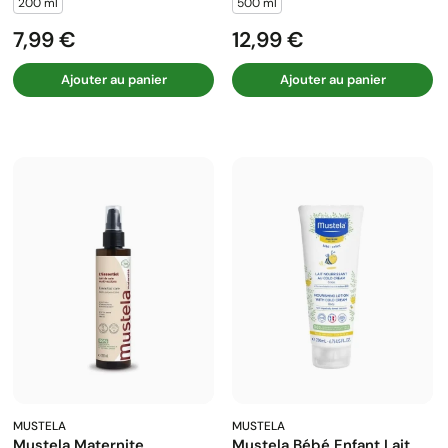
200 ml
500 ml
7,99 €
12,99 €
Prix
Prix
Ajouter au panier
Ajouter au panier
MUSTELA
MUSTELA
Mustela Maternite
Mustela Bébé Enfant Lait