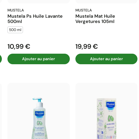
MUSTELA
MUSTELA
Mustela Ps Huile Lavante
Mustela Mat Huile
500ml
Vergetures 105ml
500 ml
10,99 €
19,99 €
Prix
Prix
Ajouter au panier
Ajouter au panier