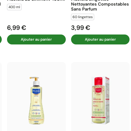
d
Nettoyantes Compostables
400 ml
Sans Parfum
60 lingettes
6,99 €
3,99 €
Prix
Prix
Ajouter au panier
Ajouter au panier