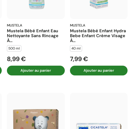
MUSTELA
MUSTELA
Mustela Bébé Enfant Eau
Mustela Bébé Enfant Hydra
Nettoyante Sans Rincage
Bebe Enfant Crème Visage
À...
À...
500 ml
40 ml
8,99 €
7,99 €
Prix
Prix
Ajouter au panier
Ajouter au panier