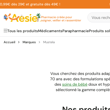
Aller
€ dès 29€ et gratuite dès 49€ !
5% sur
au
contenu
Pharmacie créée pour
soigner, veiller et rassembler
Tous les produits
Médicaments
Parapharmacie
Produits sol
Accueil
Marques
Mustela
Vous cherchez des produits adap
70 ans avec des formulations spé
des
soins de bébé
doux et hypo
sélectionné la gamme complète
Nos produit