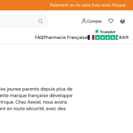
Paiement en 4x sans frais avec Paypal
Compte
Liste
Panier
d'envies
FAQ
Pharmacie Française
4,6/5
es jeunes parents depuis plus de
 Cette marque française développe
trique. Chez Aesiel, nous avons
nt en toute sécurité, avec des