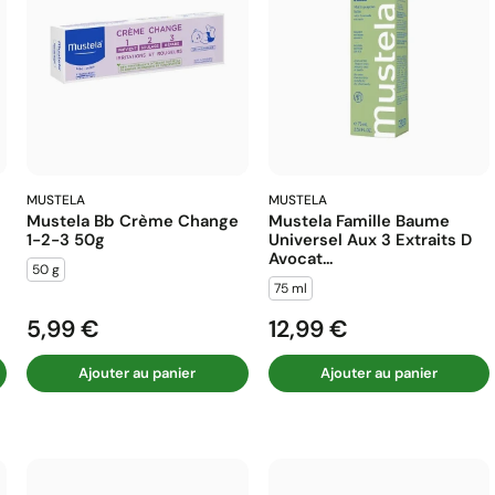
MUSTELA
MUSTELA
Mustela Bb Crème Change
Mustela Famille Baume
1-2-3 50g
Universel Aux 3 Extraits D
Avocat...
50 g
75 ml
5,99 €
12,99 €
Prix
Prix
Ajouter au panier
Ajouter au panier