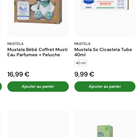
MUSTELA
MUSTELA
Mustela Bébé Coffret Musti
Mustela Ss Cicastela Tube
Eau Parfumee + Peluche
40ml
40 ml
16,99 €
9,99 €
Prix
Prix
Ajouter au panier
Ajouter au panier