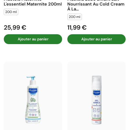
L'essentiel Maternite 200ml
Nourrissant Au Cold Cream
À La...
200 ml
200 ml
25,99 €
11,99 €
Prix
Prix
Ajouter au panier
Ajouter au panier