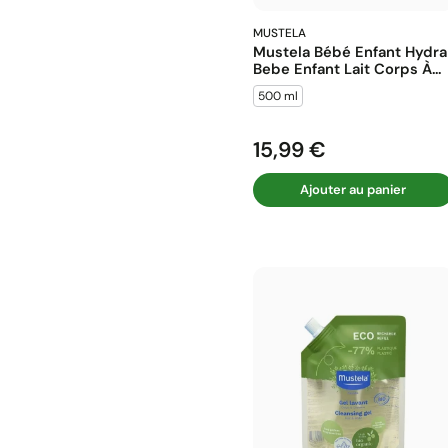
MUSTELA
Mustela Bébé Enfant Hydra
Bebe Enfant Lait Corps À...
500 ml
15,99 €
Prix
Ajouter au panier