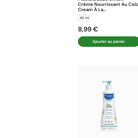
Crème Nourrissant Au Col
Cream À La...
40 ml
8,99 €
Prix
Ajouter au panier