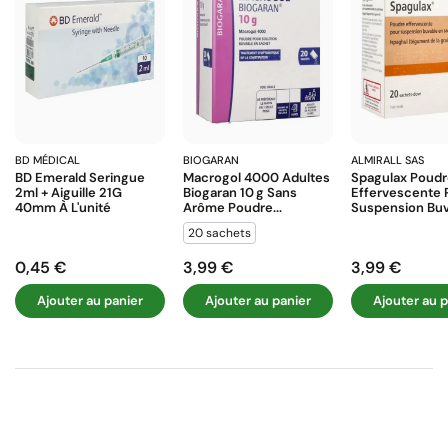
BD MÉDICAL
BIOGARAN
ALMIRALL SAS
BD Emerald Seringue
Macrogol 4000 Adultes
Spagulax Poud
2ml + Aiguille 21G
Biogaran 10 G Sans
Effervescente 
40mm À L'unité
Arôme Poudre...
Suspension Buva
20 sachets
0,45 €
3,99 €
3,99 €
Prix
Prix
Prix
Ajouter au panier
Ajouter au panier
Ajouter au p