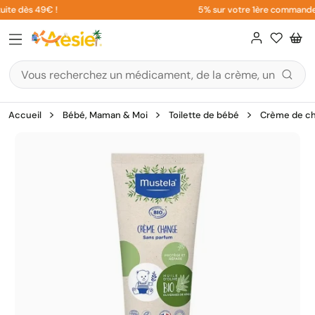
Aller
ite dès 49€ !
5% sur votre 1ère commande en
au
contenu
Accueil
Bébé, Maman & Moi
Toilette de bébé
Crème de c