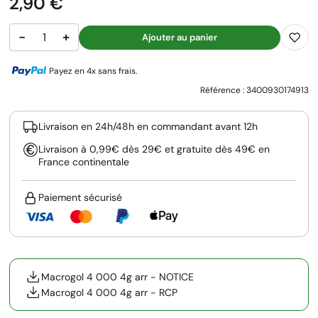
Prix
2,90 €
−
+
Ajouter au panier
Payez en 4x sans frais.
Référence :
3400930174913
Livraison en 24h/48h en commandant avant 12h
Livraison à 0,99€ dès 29€ et gratuite dès 49€ en
France continentale
Paiement sécurisé
Macrogol 4 000 4g arr - NOTICE
Macrogol 4 000 4g arr - RCP