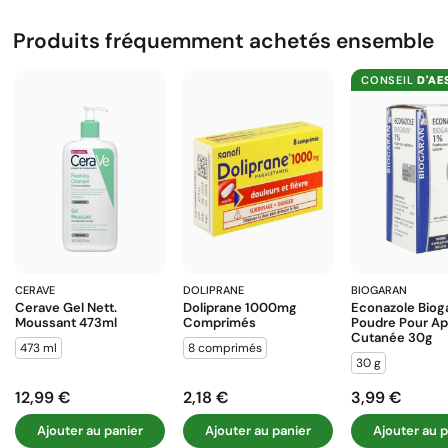
Produits fréquemment achetés ensemble
CONSEIL
D'AE
CERAVE
DOLIPRANE
BIOGARAN
Cerave Gel Nett.
Doliprane 1000mg
Econazole Biog
Moussant 473ml
Comprimés
Poudre Pour Ap
Cutanée 30g
473 ml
8 comprimés
30 g
12,99 €
2,18 €
3,99 €
Prix
Prix
Prix
Ajouter au panier
Ajouter au panier
Ajouter au p