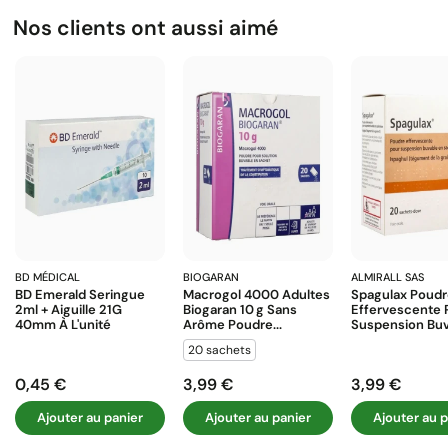
Nos clients ont aussi aimé
BD MÉDICAL
BIOGARAN
ALMIRALL SAS
BD Emerald Seringue
Macrogol 4000 Adultes
Spagulax Poud
2ml + Aiguille 21G
Biogaran 10 G Sans
Effervescente 
40mm À L'unité
Arôme Poudre...
Suspension Buva
20 sachets
0,45 €
3,99 €
3,99 €
Prix
Prix
Prix
Ajouter au panier
Ajouter au panier
Ajouter au p