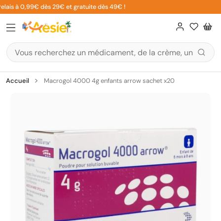
Aller
lais à 0,99€ dès 29€ et gratuite dès 49€ !
5
au
contenu
Accueil
Macrogol 4000 4g enfants arrow sachet x20