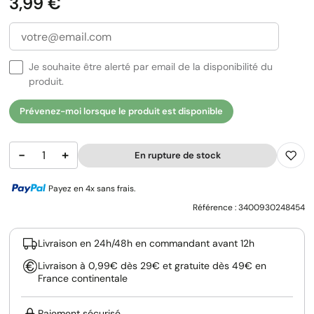
Prix
3,99 €
Je souhaite être alerté par email de la disponibilité du
produit.
Prévenez-moi lorsque le produit est disponible
−
+
En rupture de stock
Payez en 4x sans frais.
Référence :
3400930248454
Livraison en 24h/48h en commandant avant 12h
Livraison à 0,99€ dès 29€ et gratuite dès 49€ en
France continentale
Paiement sécurisé