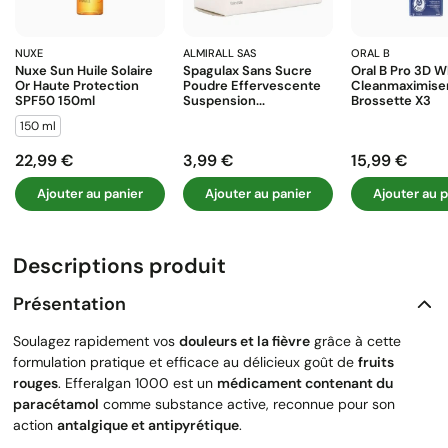
NUXE
ALMIRALL SAS
ORAL B
Nuxe Sun Huile Solaire
Spagulax Sans Sucre
Oral B Pro 3D W
Or Haute Protection
Poudre Effervescente
Cleanmaximise
SPF50 150ml
Suspension...
Brossette X3
150 ml
22,99 €
3,99 €
15,99 €
Prix
Prix
Prix
Ajouter au panier
Ajouter au panier
Ajouter au p
Descriptions produit
Présentation
Soulagez rapidement vos
douleurs et la fièvre
grâce à cette
formulation pratique et efficace au délicieux goût de
fruits
rouges
. Efferalgan 1000 est un
médicament contenant du
paracétamol
comme substance active, reconnue pour son
action
antalgique et antipyrétique
.