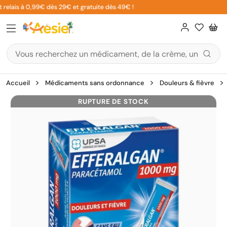
Aller
relais à 0,99€ dès 29€ et gratuite dès 49€ !
au
contenu
Accueil
Médicaments sans ordonnance
Douleurs & fièvre
RUPTURE DE STOCK