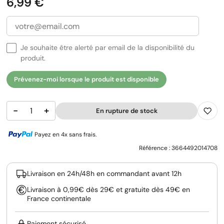
Prix
6,99 €
Je souhaite être alerté par email de la disponibilité du
produit.
Prévenez-moi lorsque le produit est disponible
−
+
En rupture de stock
Payez en 4x sans frais.
Référence :
3664492014708
Livraison en 24h/48h en commandant avant 12h
Livraison à 0,99€ dès 29€ et gratuite dès 49€ en
France continentale
Paiement sécurisé