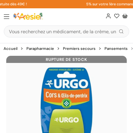
Aller
uite dès 49€ !
5% sur votre 1ère commande e
au
contenu
Accueil
Parapharmacie
Premiers secours
Pansements
RUPTURE DE STOCK