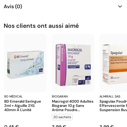
Avis (0)
Nos clients ont aussi aimé
BD MÉDICAL
BIOGARAN
ALMIRALL SAS
BD Emerald Seringue
Macrogol 4000 Adultes
Spagulax Poud
2ml + Aiguille 21G
Biogaran 10 G Sans
Effervescente 
40mm À L'unité
Arôme Poudre...
Suspension Buva
20 sachets
0,45 €
3,99 €
3,99 €