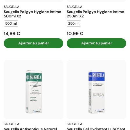
SAUGELLA
SAUGELLA
Saugella Poligyn Hygiene Intime
Saugella Poligyn Hygiene Intime
500ml X2
250ml X2
500 ml
250 ml
14,99 €
10,99 €
Prix
Prix
Ajouter au panier
Ajouter au panier
SAUGELLA
SAUGELLA
Saugella Antiseptique Naturel
Saugella Gel Hydratant Lubrifiant