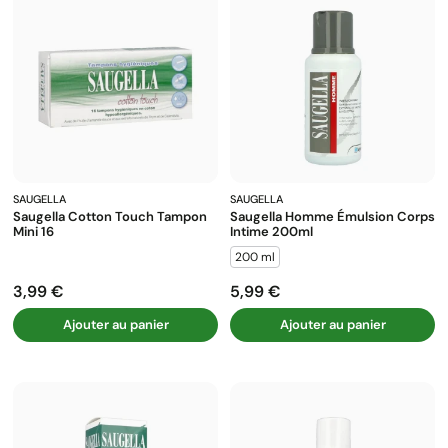
SAUGELLA
SAUGELLA
Saugella Cotton Touch Tampon
Saugella Homme Émulsion Corps
Mini 16
Intime 200ml
200 ml
3,99 €
5,99 €
Prix
Prix
Ajouter au panier
Ajouter au panier