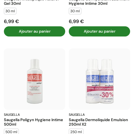
Gel 30ml
Hygiene Intime 30ml
30 ml
30 ml
6,99 €
6,99 €
Prix
Prix
Ajouter au panier
Ajouter au panier
SAUGELLA
SAUGELLA
Saugella Poligyn Hygiene Intime
Saugella Dermoliquide Emulsion
500ml
250ml X2
500 ml
250 ml