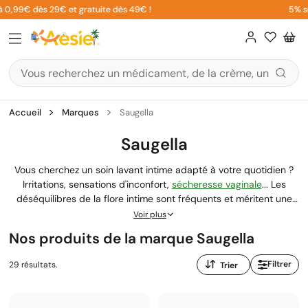
Aller
99€ dès 29€ et gratuite dès 49€ !
5% sur vo
au
contenu
Accueil
Marques
Saugella
Saugella
Vous cherchez un soin lavant intime adapté à votre quotidien ?
Irritations, sensations d'inconfort,
sécheresse vaginale
... Les
déséquilibres de la flore intime sont fréquents et méritent une
attention particulière. Depuis plus de 40 ans, Saugella
Voir plus
développe des soins d'
hygiène intime
formulés avec des actifs
Nos produits de la marque Saugella
naturels pour respecter l'équilibre fragile de la zone intime. Sur
Aesiel.com, nos pharmaciens vous aident à choisir parmi la
Trier
Filtrer
29 résultats.
gamme Saugella le soin qui correspond vraiment à votre
par
situation.
: