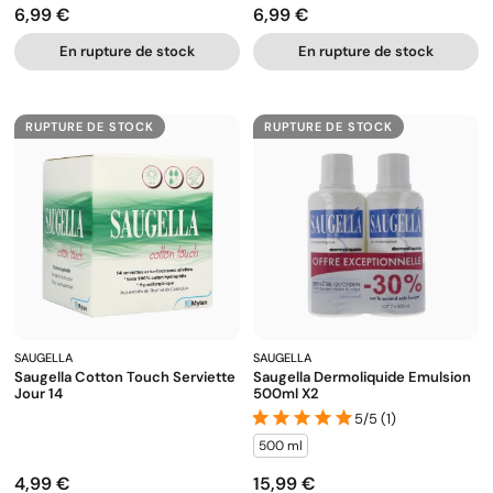
6,99 €
6,99 €
Prix
Prix
En rupture de stock
En rupture de stock
RUPTURE DE STOCK
RUPTURE DE STOCK
SAUGELLA
SAUGELLA
Saugella Cotton Touch Serviette
Saugella Dermoliquide Emulsion
Jour 14
500ml X2
5/5 (1)
500 ml
4,99 €
15,99 €
Prix
Prix