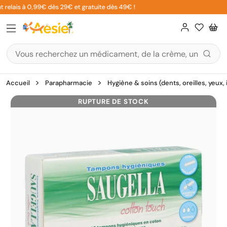
Aller
 relais à 0,99€ dès 29€ et gratuite dès 49€ !
au
contenu
Accueil
Parapharmacie
Hygiène & soins (dents, oreilles, yeux,
RUPTURE DE STOCK