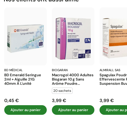
BD MÉDICAL
BIOGARAN
ALMIRALL SAS
BD Emerald Seringue
Macrogol 4000 Adultes
Spagulax Poud
2ml + Aiguille 21G
Biogaran 10 G Sans
Effervescente 
40mm À L'unité
Arôme Poudre...
Suspension Buva
20 sachets
0,45 €
3,99 €
3,99 €
Prix
Prix
Prix
Ajouter au panier
Ajouter au panier
Ajouter au p