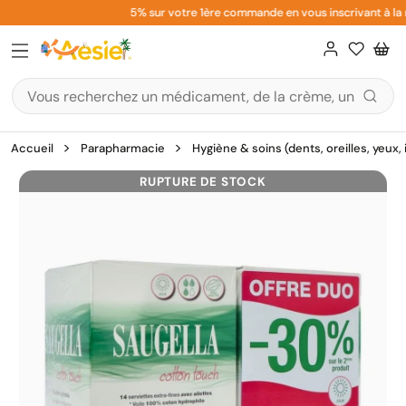
Aller
5% sur votre 1ère commande en vous inscrivant à la n
au
contenu
Accueil
Parapharmacie
Hygiène & soins (dents, oreilles, yeux,
RUPTURE DE STOCK