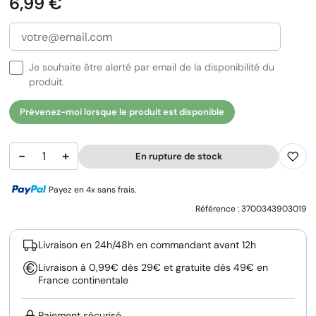
Prix
6,99 €
Je souhaite être alerté par email de la disponibilité du
produit.
Prévenez-moi lorsque le produit est disponible
−
+
En rupture de stock
Payez en 4x sans frais.
Référence :
3700343903019
Livraison en 24h/48h en commandant avant 12h
Livraison à 0,99€ dès 29€ et gratuite dès 49€ en
France continentale
Paiement sécurisé