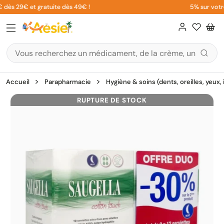
Aller
 dès 29€ et gratuite dès 49€ !
5% sur votre 
au
contenu
Accueil
Parapharmacie
Hygiène & soins (dents, oreilles, yeux,
RUPTURE DE STOCK