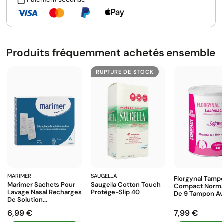
Produits fréquemment achetés ensemble
RUPTURE DE STOCK
MARIMER
SAUGELLA
Florgynal Tamp
Marimer Sachets Pour
Saugella Cotton Touch
Compact Norma
Lavage Nasal Recharges
Protège-Slip 40
De 9 Tampon Av
De Solution...
6,99 €
7,99 €
Prix
Prix