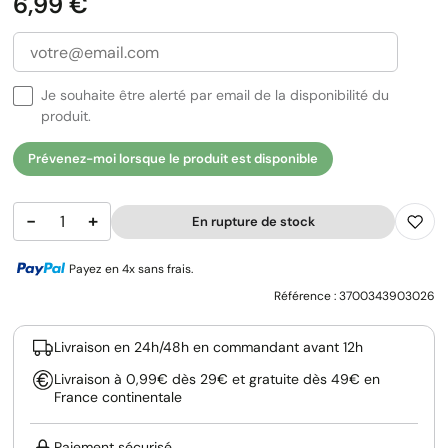
Prix
6,99 €
Je souhaite être alerté par email de la disponibilité du
produit.
Prévenez-moi lorsque le produit est disponible
−
+
En rupture de stock
Payez en 4x sans frais.
Référence :
3700343903026
Livraison en 24h/48h en commandant avant 12h
Livraison à 0,99€ dès 29€ et gratuite dès 49€ en
France continentale
Paiement sécurisé