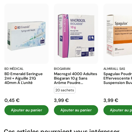
BD MÉDICAL
BIOGARAN
ALMIRALL SAS
BD Emerald Seringue
Macrogol 4000 Adultes
Spagulax Poud
2ml + Aiguille 21G
Biogaran 10 G Sans
Effervescente 
40mm À L'unité
Arôme Poudre...
Suspension Buva
20 sachets
0,45 €
3,99 €
3,99 €
Prix
Prix
Prix
Ajouter au panier
Ajouter au panier
Ajouter au p
Ces articles pourraient vous intéresser