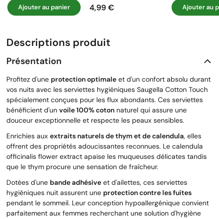
4,99 €
Ajouter au panier
Ajouter au p
Prix
Descriptions produit
Présentation
Profitez d'une
protection optimale
et d'un confort absolu durant
vos nuits avec les serviettes hygiéniques Saugella Cotton Touch
spécialement conçues pour les flux abondants. Ces serviettes
bénéficient d'un
voile 100% coton
naturel qui assure une
douceur exceptionnelle et respecte les peaux sensibles.
Enrichies aux
extraits naturels de thym et de calendula
, elles
offrent des propriétés adoucissantes reconnues. Le calendula
officinalis flower extract apaise les muqueuses délicates tandis
que le thym procure une sensation de fraîcheur.
Dotées d'une
bande adhésive
et d'ailettes, ces serviettes
hygiéniques nuit assurent une
protection contre les fuites
pendant le sommeil. Leur conception hypoallergénique convient
parfaitement aux femmes recherchant une solution d'hygiène