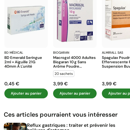
BD MÉDICAL
BIOGARAN
ALMIRALL SAS
BD Emerald Seringue
Macrogol 4000 Adultes
Spagulax Poud
2ml + Aiguille 21G
Biogaran 10 G Sans
Effervescente 
40mm À L'unité
Arôme Poudre...
Suspension Buva
20 sachets
0,45 €
3,99 €
3,99 €
Prix
Prix
Prix
Ajouter au panier
Ajouter au panier
Ajouter au p
Ces articles pourraient vous intéresser
Reflux gastriques : traiter et prévenir les