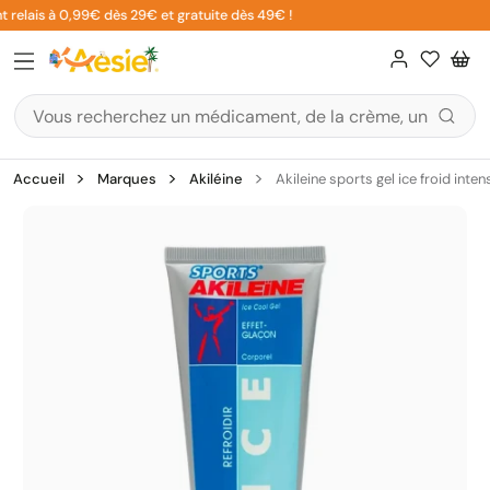
Aller
 relais à 0,99€ dès 29€ et gratuite dès 49€ !
au
contenu
Accueil
Marques
Akiléine
Akileine sports gel ice froid inte