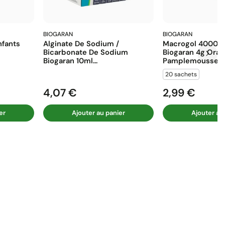
BIOGARAN
BIOGARAN
fants
Alginate De Sodium /
Macrogol 4000 E
Bicarbonate De Sodium
Biogaran 4g Ora
Biogaran 10ml...
Pamplemousse...
20 sachets
4,07 €
2,99 €
Prix
Prix
er
Ajouter au panier
Ajouter au