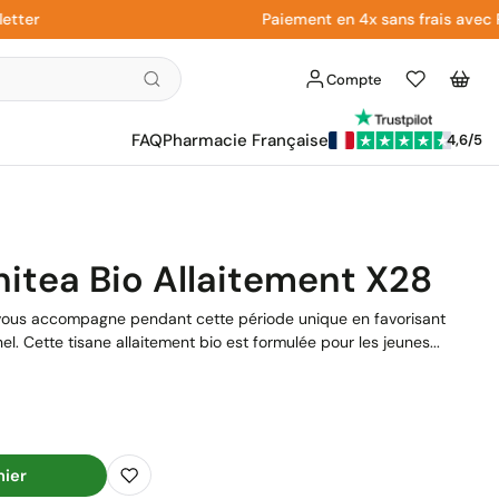
r
Paiement en 4x sans frais avec Paypa
Compte
Liste
Panier
d'envies
FAQ
Pharmacie Française
4,6/5
itea Bio Allaitement X28
 vous accompagne pendant cette période unique en favorisant
l. Cette tisane allaitement bio est formulée pour les jeunes...
nier