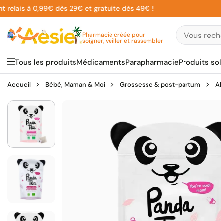
Aller
lais à 0,99€ dès 29€ et gratuite dès 49€ !
au
contenu
Pharmacie créée pour
soigner, veiller et rassembler
Tous les produits
Médicaments
Parapharmacie
Produits sol
Accueil
Bébé, Maman & Moi
Grossesse & post-partum
A