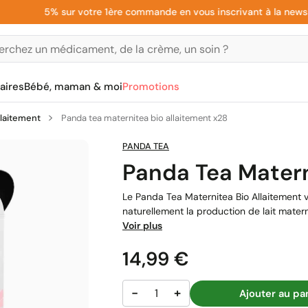
5% sur votre 1ère commande en vous inscrivant à la newslette
aires
Bébé, maman & moi
Promotions
llaitement
Panda tea maternitea bio allaitement x28
PANDA TEA
Panda Tea Matern
Le Panda Tea Maternitea Bio Allaitement
naturellement la production de lait materne
Voir plus
Prix
14,99 €
−
+
Ajouter au pa