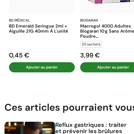
BD MÉDICAL
BIOGARAN
BD Emerald Seringue 2ml +
Macrogol 4000 Adultes
Aiguille 21G 40mm À L'unité
Biogaran 10 G Sans Arôm
Poudre...
20 sachets
0,45 €
3,99 €
Prix
Prix
Ajouter au panier
Ajouter au panier
Ces articles pourraient vou
Reflux gastriques : traiter
et prévenir les brûlures