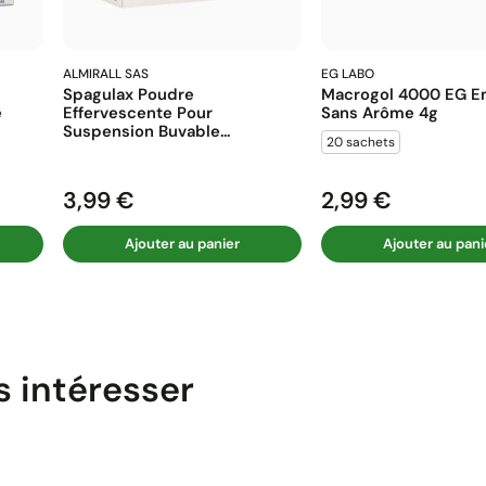
ALMIRALL SAS
EG LABO
Spagulax Poudre
Macrogol 4000 EG En
e
Effervescente Pour
Sans Arôme 4g
Suspension Buvable...
20 sachets
3,99 €
2,99 €
Prix
Prix
Ajouter au panier
Ajouter au pani
s intéresser