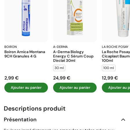
BOIRON
A-DERMA
LA ROCHE POSAY
Boiron Arnica Montana
A-Derma Biology
La Roche Posa
9CH Granules 4 G
Energy C Sérum Coup
Cicaplast Baum
D'eclat 30ml
100ml
30 ml
100 ml
2,99 €
24,99 €
12,99 €
Prix
Prix
Prix
Ajouter au panier
Ajouter au panier
Ajouter au p
Descriptions produit
Présentation