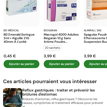
BD MÉDICAL
BIOGARAN
ALMIRALL SAS
BD Emerald Seringue
Macrogol 4000 Adultes
Spagulax Poud
2ml + Aiguille 21G
Biogaran 10 G Sans
Effervescente 
40mm À L'unité
Arôme Poudre...
Suspension Buva
20 sachets
0,45 €
3,99 €
3,99 €
Prix
Prix
Prix
Ajouter au panier
Ajouter au panier
Ajouter au p
Ces articles pourraient vous intéresser
Reflux gastriques : traiter et prévenir les
brûlures d'estomac
Brûlures d’estomac, reflux gastriques ? Découvrez les
causes, symptômes et traitement efficaces pour prévenir
et...