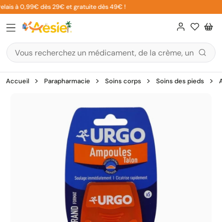
Aller
elais à 0,99€ dès 29€ et gratuite dès 49€ !
au
contenu
Accueil
Parapharmacie
Soins corps
Soins des pieds