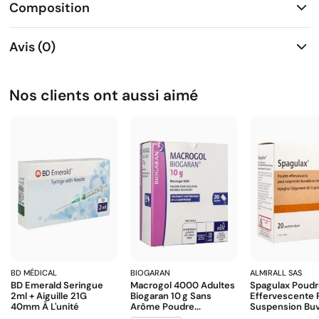
Composition
Avis (0)
Nos clients ont aussi aimé
BD MÉDICAL
BIOGARAN
ALMIRALL SAS
BD Emerald Seringue
Macrogol 4000 Adultes
Spagulax Poud
2ml + Aiguille 21G
Biogaran 10 G Sans
Effervescente 
40mm À L'unité
Arôme Poudre...
Suspension Buva