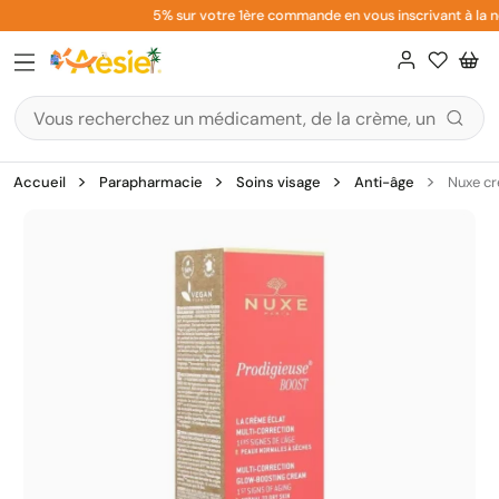
Aller
5% sur votre 1ère commande en vous inscrivant à la ne
au
contenu
Accueil
Parapharmacie
Soins visage
Anti-âge
Nuxe cr