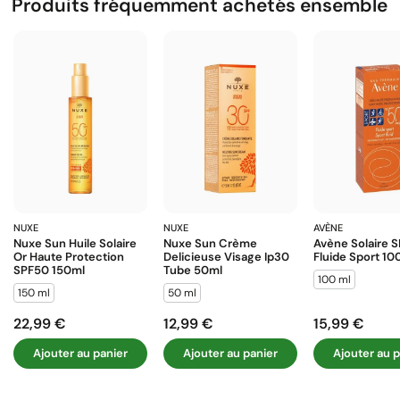
Produits fréquemment achetés ensemble
NUXE
NUXE
AVÈNE
Nuxe Sun Huile Solaire
Nuxe Sun Crème
Avène Solaire 
Or Haute Protection
Delicieuse Visage Ip30
Fluide Sport 10
SPF50 150ml
Tube 50ml
100 ml
150 ml
50 ml
22,99 €
12,99 €
15,99 €
Prix
Prix
Prix
Ajouter au panier
Ajouter au panier
Ajouter au p