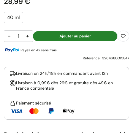
Prix
28,99 €
40 ml
−
+
Ajouter au panier
Payez en 4x sans frais.
Référence :
3264680015847
Livraison en 24h/48h en commandant avant 12h
Livraison à 0,99€ dès 29€ et gratuite dès 49€ en
France continentale
Paiement sécurisé