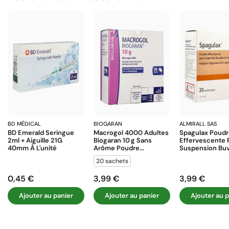
BD MÉDICAL
BIOGARAN
ALMIRALL SAS
BD Emerald Seringue
Macrogol 4000 Adultes
Spagulax Poud
2ml + Aiguille 21G
Biogaran 10 G Sans
Effervescente 
40mm À L'unité
Arôme Poudre...
Suspension Buva
20 sachets
0,45 €
3,99 €
3,99 €
Prix
Prix
Prix
Ajouter au panier
Ajouter au panier
Ajouter au p