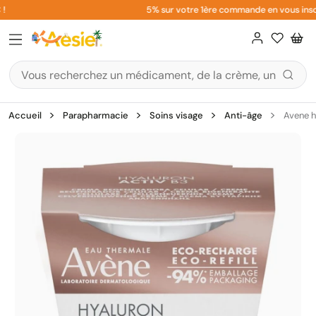
Aller
5% sur votre 1ère commande en vous inscriv
au
contenu
Accueil
Parapharmacie
Soins visage
Anti-âge
Avene h