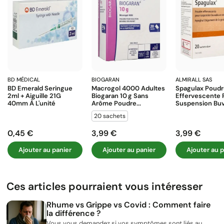
BD MÉDICAL
BIOGARAN
ALMIRALL SAS
BD Emerald Seringue
Macrogol 4000 Adultes
Spagulax Poud
2ml + Aiguille 21G
Biogaran 10 G Sans
Effervescente 
40mm À L'unité
Arôme Poudre...
Suspension Buva
20 sachets
0,45 €
3,99 €
3,99 €
Prix
Prix
Prix
Ajouter au panier
Ajouter au panier
Ajouter au p
Ces articles pourraient vous intéresser
Rhume vs Grippe vs Covid : Comment faire
la différence ?
Vous vous demandez si vos symptômes sont liés au