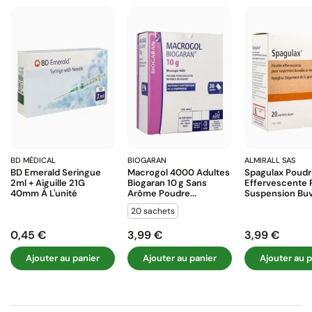
BD MÉDICAL
BIOGARAN
ALMIRALL SAS
BD Emerald Seringue
Macrogol 4000 Adultes
Spagulax Poud
2ml + Aiguille 21G
Biogaran 10 G Sans
Effervescente 
40mm À L'unité
Arôme Poudre...
Suspension Buva
20 sachets
0,45 €
3,99 €
3,99 €
Prix
Prix
Prix
Ajouter au panier
Ajouter au panier
Ajouter au p