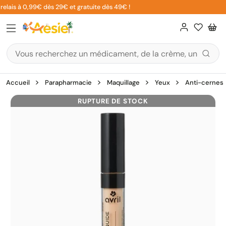
Aller
relais à 0,99€ dès 29€ et gratuite dès 49€ !
au
contenu
Accueil
Parapharmacie
Maquillage
Yeux
Anti-cernes
RUPTURE DE STOCK