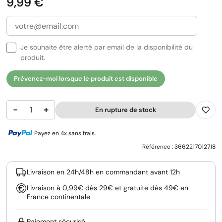
Prix
9,99 €
Je souhaite être alerté par email de la disponibilité du
produit.
Prévenez-moi lorsque le produit est disponible
−
+
En rupture de stock
Payez en 4x sans frais.
Référence :
3662217012718
Livraison en 24h/48h en commandant avant 12h
Livraison à 0,99€ dès 29€ et gratuite dès 49€ en
France continentale
Paiement sécurisé