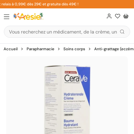
Aller
relais à 0,99€ dès 29€ et gratuite dès 49€ !
au
contenu
Accueil
Parapharmacie
Soins corps
Anti-grattage (eczéma