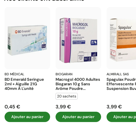
BD MÉDICAL
BIOGARAN
ALMIRALL SAS
BD Emerald Seringue
Macrogol 4000 Adultes
Spagulax Poud
2ml + Aiguille 21G
Biogaran 10 G Sans
Effervescente 
40mm À L'unité
Arôme Poudre...
Suspension Buva
20 sachets
0,45 €
3,99 €
3,99 €
Prix
Prix
Prix
Ajouter au panier
Ajouter au panier
Ajouter au p