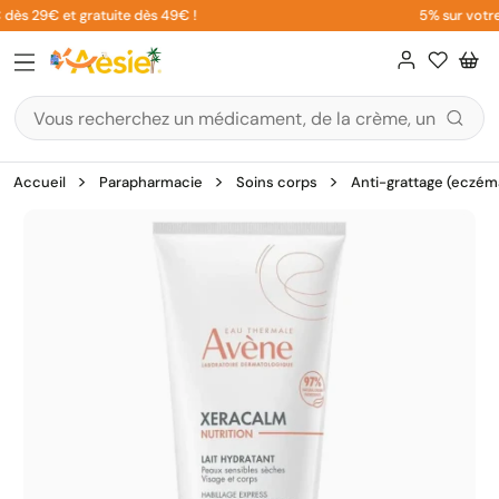
Aller
 dès 29€ et gratuite dès 49€ !
5% sur votre 
au
contenu
Accueil
Parapharmacie
Soins corps
Anti-grattage (eczéma