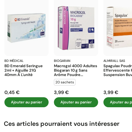
BD MÉDICAL
BIOGARAN
ALMIRALL SAS
BD Emerald Seringue
Macrogol 4000 Adultes
Spagulax Poud
2ml + Aiguille 21G
Biogaran 10 G Sans
Effervescente 
40mm À L'unité
Arôme Poudre...
Suspension Buva
20 sachets
0,45 €
3,99 €
3,99 €
Prix
Prix
Prix
Ajouter au panier
Ajouter au panier
Ajouter au p
Ces articles pourraient vous intéresser