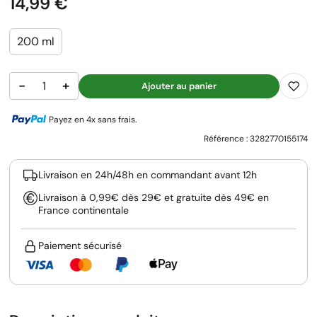
Prix
14,99 €
200 ml
−
+
Ajouter au panier
Payez en 4x sans frais.
Référence :
3282770155174
Livraison en 24h/48h en commandant avant 12h
Livraison à 0,99€ dès 29€ et gratuite dès 49€ en
France continentale
Paiement sécurisé