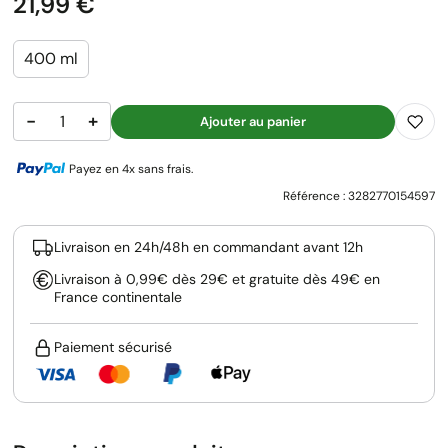
Prix
21,99 €
400 ml
−
+
Ajouter au panier
Payez en 4x sans frais.
Référence :
3282770154597
Livraison en 24h/48h en commandant avant 12h
Livraison à 0,99€ dès 29€ et gratuite dès 49€ en
France continentale
Paiement sécurisé