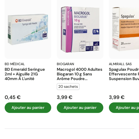
BD MÉDICAL
BIOGARAN
ALMIRALL SAS
BD Emerald Seringue
Macrogol 4000 Adultes
Spagulax Poud
2ml + Aiguille 21G
Biogaran 10 G Sans
Effervescente 
40mm À L'unité
Arôme Poudre...
Suspension Buva
20 sachets
0,45 €
3,99 €
3,99 €
Prix
Prix
Prix
Ajouter au panier
Ajouter au panier
Ajouter au p