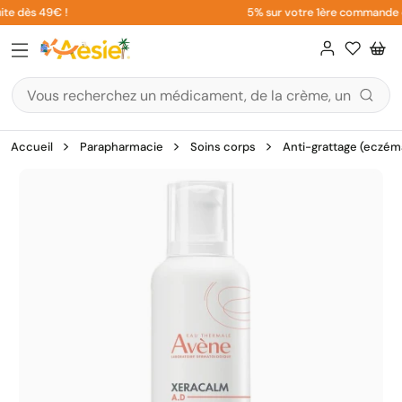
Aller
te dès 49€ !
5% sur votre 1ère commande en 
au
contenu
Accueil
Parapharmacie
Soins corps
Anti-grattage (eczéma