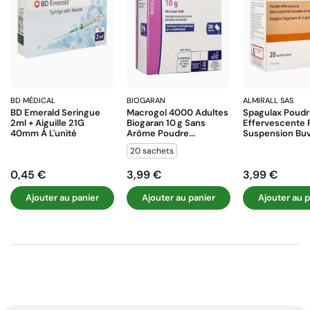
BD MÉDICAL
BIOGARAN
ALMIRALL SAS
BD Emerald Seringue
Macrogol 4000 Adultes
Spagulax Poud
2ml + Aiguille 21G
Biogaran 10 G Sans
Effervescente 
40mm À L'unité
Arôme Poudre...
Suspension Buva
20 sachets
0,45 €
3,99 €
3,99 €
Prix
Prix
Prix
Ajouter au panier
Ajouter au panier
Ajouter au p