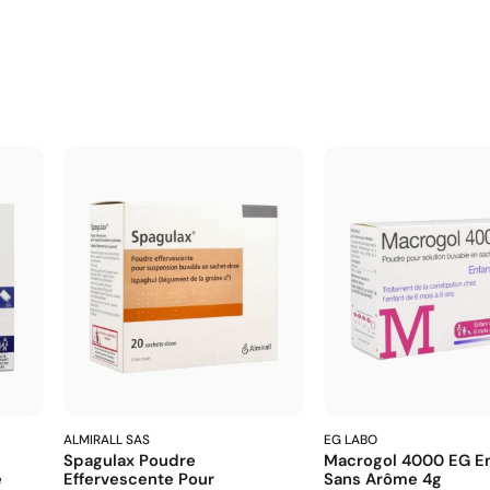
ALMIRALL SAS
EG LABO
Spagulax Poudre
Macrogol 4000 EG En
e
Effervescente Pour
Sans Arôme 4g