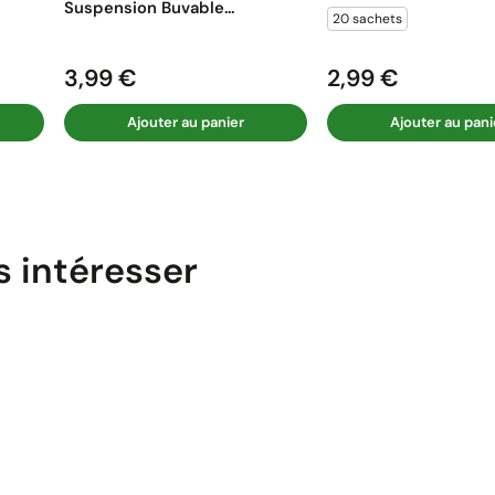
Suspension Buvable...
20 sachets
3,99 €
2,99 €
Prix
Prix
Ajouter au panier
Ajouter au pani
s intéresser