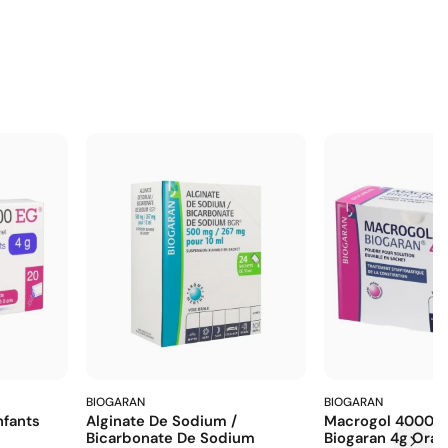
BIOGARAN
BIOGARAN
fants
Alginate De Sodium /
Macrogol 4000 E
Bicarbonate De Sodium
Biogaran 4g Ora