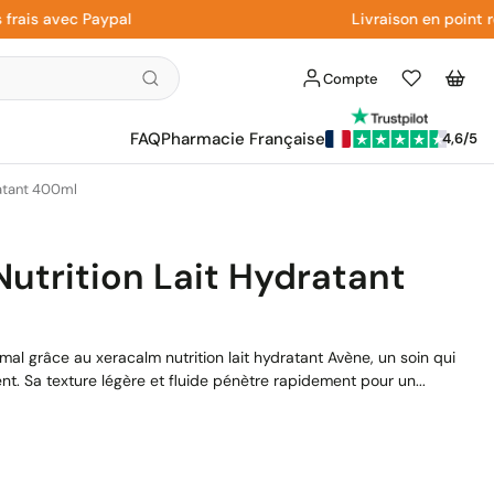
s avec Paypal
Livraison en point relai
Compte
Liste
Panier
d'envies
FAQ
Pharmacie Française
4,6/5
ratant 400ml
utrition Lait Hydratant
mal grâce au xeracalm nutrition lait hydratant Avène, un soin qui
. Sa texture légère et fluide pénètre rapidement pour un...