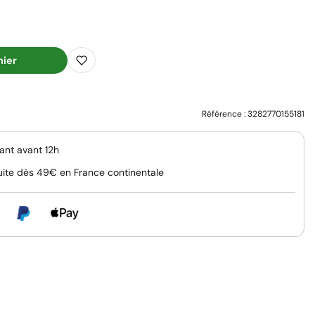
nier
Référence :
3282770155181
nt avant 12h
uite dès 49€ en France continentale