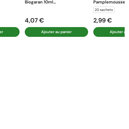
Biogaran 10ml...
Pamplemousse...
20 sachets
4,07 €
2,99 €
Prix
Prix
er
Ajouter au panier
Ajouter au