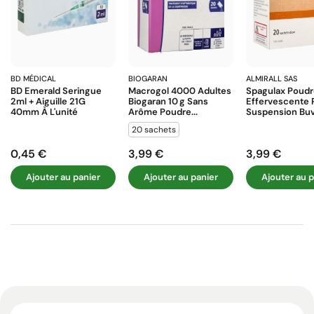
BD MÉDICAL
BIOGARAN
ALMIRALL SAS
BD Emerald Seringue
Macrogol 4000 Adultes
Spagulax Poud
2ml + Aiguille 21G
Biogaran 10 G Sans
Effervescente 
40mm À L'unité
Arôme Poudre...
Suspension Buva
20 sachets
0,45 €
3,99 €
3,99 €
Prix
Prix
Prix
Ajouter au panier
Ajouter au panier
Ajouter au p