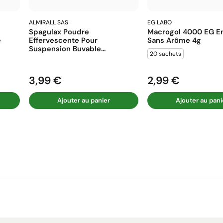
ALMIRALL SAS
EG LABO
Spagulax Poudre
Macrogol 4000 EG En
e
Effervescente Pour
Sans Arôme 4g
Suspension Buvable...
20 sachets
3,99 €
2,99 €
Prix
Prix
Ajouter au panier
Ajouter au pani