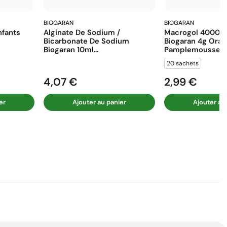
BIOGARAN
BIOGARAN
fants
Alginate De Sodium /
Macrogol 4000 E
Bicarbonate De Sodium
Biogaran 4g Ora
Biogaran 10ml...
Pamplemousse...
20 sachets
4,07 €
2,99 €
Prix
Prix
er
Ajouter au panier
Ajouter au