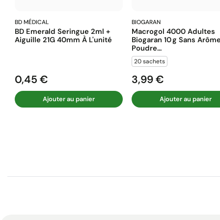
BD MÉDICAL
BIOGARAN
BD Emerald Seringue 2ml +
Macrogol 4000 Adultes
Aiguille 21G 40mm À L'unité
Biogaran 10 G Sans Arôm
Poudre...
20 sachets
0,45 €
3,99 €
Prix
Prix
Ajouter au panier
Ajouter au panier