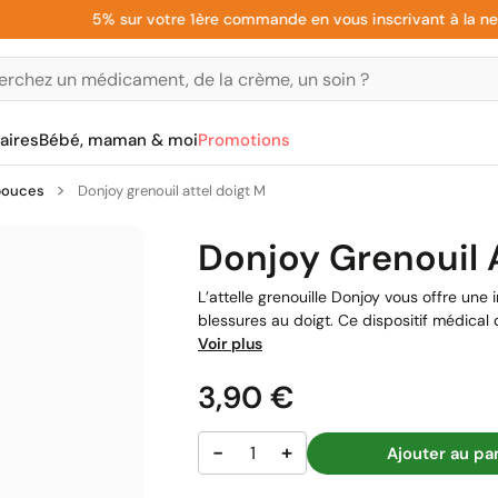
5% sur votre 1ère commande en vous inscrivant à la newsle
aires
Bébé, maman & moi
Promotions
 pouces
Donjoy grenouil attel doigt M
Donjoy Grenouil 
L’attelle grenouille Donjoy vous offre une
blessures au doigt. Ce dispositif médical 
Voir plus
Prix
3,90 €
−
+
Ajouter au pa