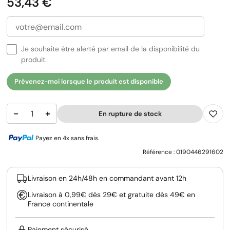
Prix
53,43 €
Je souhaite être alerté par email de la disponibilité du
produit.
Prévenez-moi lorsque le produit est disponible
−
+
En rupture de stock
Payez en 4x sans frais.
Référence :
0190446291602
Livraison en 24h/48h en commandant avant 12h
Livraison à 0,99€ dès 29€ et gratuite dès 49€ en
France continentale
Paiement sécurisé