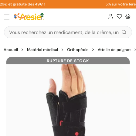
Aller
9€ et gratuite dès 49€ !
5% sur votre 1ère 
au
contenu
Accueil
Matériel médical
Orthopédie
Attelle de poignet
RUPTURE DE STOCK