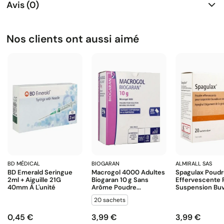
Avis (0)
Nos clients ont aussi aimé
BD MÉDICAL
BIOGARAN
ALMIRALL SAS
BD Emerald Seringue
Macrogol 4000 Adultes
Spagulax Poud
2ml + Aiguille 21G
Biogaran 10 G Sans
Effervescente 
40mm À L'unité
Arôme Poudre...
Suspension Buva
20 sachets
0,45 €
3,99 €
3,99 €
Prix
Prix
Prix