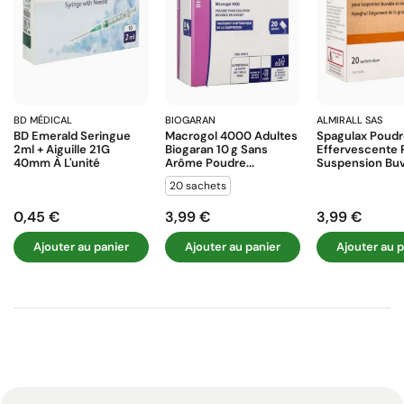
BD MÉDICAL
BIOGARAN
ALMIRALL SAS
BD Emerald Seringue
Macrogol 4000 Adultes
Spagulax Poud
2ml + Aiguille 21G
Biogaran 10 G Sans
Effervescente 
40mm À L'unité
Arôme Poudre...
Suspension Buva
20 sachets
0,45 €
3,99 €
3,99 €
Prix
Prix
Prix
Ajouter au panier
Ajouter au panier
Ajouter au p