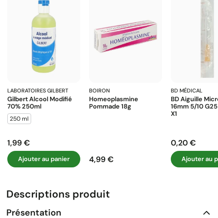
LABORATOIRES GILBERT
BOIRON
BD MÉDICAL
Gilbert Alcool Modifié
Homeoplasmine
BD Aiguille Mic
70% 250ml
Pommade 18g
16mm 5/10 G25
X1
250 ml
1,99 €
0,20 €
Prix
Prix
4,99 €
Ajouter au panier
Ajouter au p
Prix
Descriptions produit
Présentation