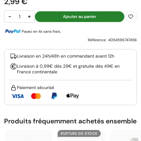
Prix
2,99 €
−
+
Ajouter au panier
Payez en 4x sans frais.
Référence :
4054596747456
Livraison en 24h/48h en commandant avant 12h
Livraison à 0,99€ dès 29€ et gratuite dès 49€ en
France continentale
Paiement sécurisé
Produits fréquemment achetés ensemble
RUPTURE DE STOCK