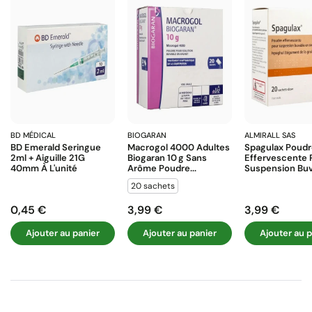
BD MÉDICAL
BIOGARAN
ALMIRALL SAS
BD Emerald Seringue
Macrogol 4000 Adultes
Spagulax Poud
2ml + Aiguille 21G
Biogaran 10 G Sans
Effervescente 
40mm À L'unité
Arôme Poudre...
Suspension Buva
20 sachets
0,45 €
3,99 €
3,99 €
Prix
Prix
Prix
Ajouter au panier
Ajouter au panier
Ajouter au p