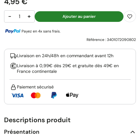
Prix
4,95 €
−
+
Ajouter au panier
Payez en 4x sans frais.
Référence :
3401072090802
Livraison en 24h/48h en commandant avant 12h
Livraison à 0,99€ dès 29€ et gratuite dès 49€ en
France continentale
Paiement sécurisé
Descriptions produit
Présentation