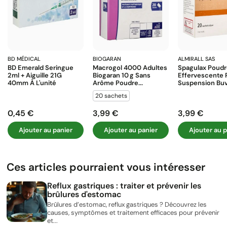
BD MÉDICAL
BIOGARAN
ALMIRALL SAS
BD Emerald Seringue
Macrogol 4000 Adultes
Spagulax Poud
2ml + Aiguille 21G
Biogaran 10 G Sans
Effervescente 
40mm À L'unité
Arôme Poudre...
Suspension Buva
20 sachets
0,45 €
3,99 €
3,99 €
Prix
Prix
Prix
Ajouter au panier
Ajouter au panier
Ajouter au p
Ces articles pourraient vous intéresser
Reflux gastriques : traiter et prévenir les
brûlures d'estomac
Brûlures d’estomac, reflux gastriques ? Découvrez les
causes, symptômes et traitement efficaces pour prévenir
et...