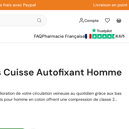
is avec Paypal
Livraison en point rela
Compte
Liste
Panier
d'envies
FAQ
Pharmacie Française
4,6/5
s Cuisse Autofixant Homme
lioration de votre circulation veineuse au quotidien grâce aux bas
ts pour homme en coton offrent une compression de classe 2...