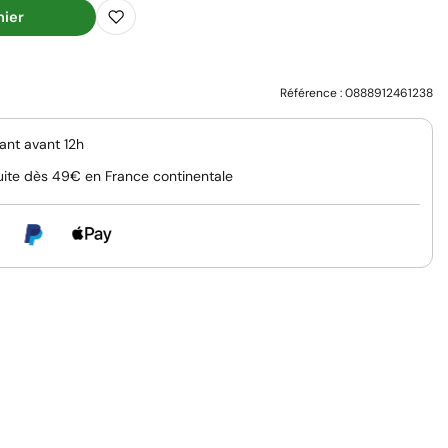
nier
Référence :
0888912461238
nt avant 12h
uite dès 49€ en France continentale