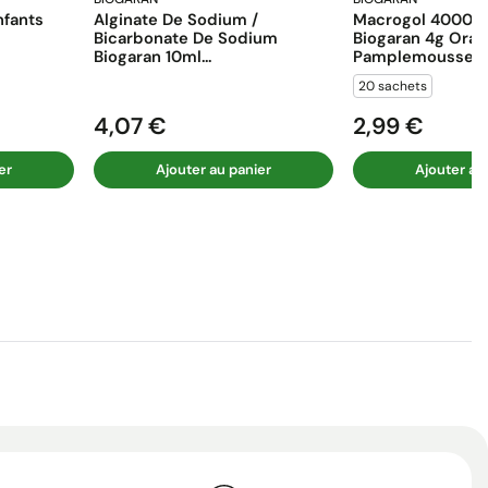
fants
Alginate De Sodium /
Macrogol 4000 E
Bicarbonate De Sodium
Biogaran 4g Ora
Biogaran 10ml...
Pamplemousse...
20 sachets
4,07 €
2,99 €
Prix
Prix
er
Ajouter au panier
Ajouter au