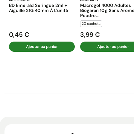
BD Emerald Seringue 2ml +
Macrogol 4000 Adultes
Aiguille 21G 40mm À L'unité
Biogaran 10 G Sans Arôm
Poudre...
20 sachets
0,45 €
3,99 €
Prix
Prix
Ajouter au panier
Ajouter au panier