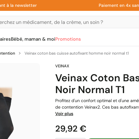
la newsletter
Paiement en 4x sans fra
aires
Bébé, maman & moi
Promotions
ntention
Veinax coton bas cuisse autofixant homme noir normal t1
Veinax Coton Ba
Noir Normal T1
Profitez d'un confort optimal et d'une amé
de contention Veinax2. Ces bas autofixan
Voir plus
Prix
29,92 €