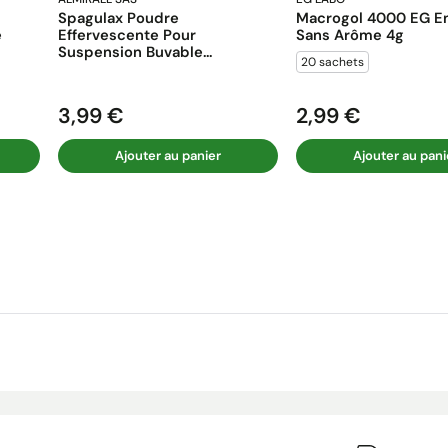
Spagulax Poudre
Macrogol 4000 EG En
e
Effervescente Pour
Sans Arôme 4g
Suspension Buvable...
20 sachets
3,99 €
2,99 €
Prix
Prix
Ajouter au panier
Ajouter au pani