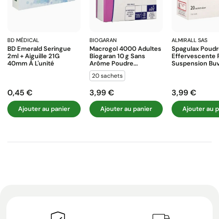
BD MÉDICAL
BIOGARAN
ALMIRALL SAS
BD Emerald Seringue
Macrogol 4000 Adultes
Spagulax Poud
2ml + Aiguille 21G
Biogaran 10 G Sans
Effervescente 
40mm À L'unité
Arôme Poudre...
Suspension Buva
20 sachets
0,45 €
3,99 €
3,99 €
Prix
Prix
Prix
Ajouter au panier
Ajouter au panier
Ajouter au p