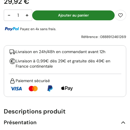
Prix
29,92 €
−
+
Ajouter au panier
Payez en 4x sans frais.
Référence :
0888912461269
Livraison en 24h/48h en commandant avant 12h
Livraison à 0,99€ dès 29€ et gratuite dès 49€ en
France continentale
Paiement sécurisé
Descriptions produit
Présentation