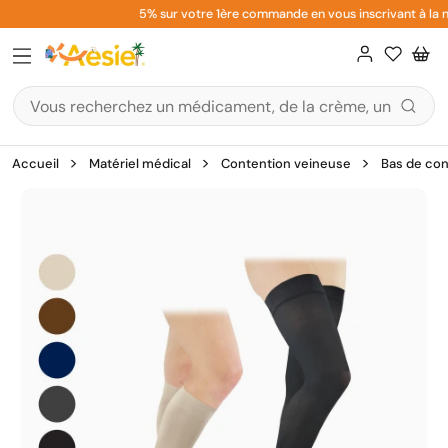
Aller
5% sur votre 1ère commande en vous inscrivant à la ne
au
contenu
Accueil
Matériel médical
Contention veineuse
Bas de con