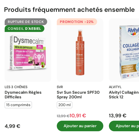
Produits fréquemment achetés ensemble
RUPTURE DE STOCK
PROMOTION -22%
CONSEIL
D'AESIEL
LES 3 CHÊNES
SVR
ALVITYL
Dysmecalm Règles
Svr Sun Secure SPF30
Alvityl Collagè
Difficiles
Spray 200ml
Stick 12
15 comprimés
200 ml
10,91 €
13,99 €
Prix de base
Prix
Prix
13,99 €
4,99 €
Ajouter au panier
Ajouter au p
Prix