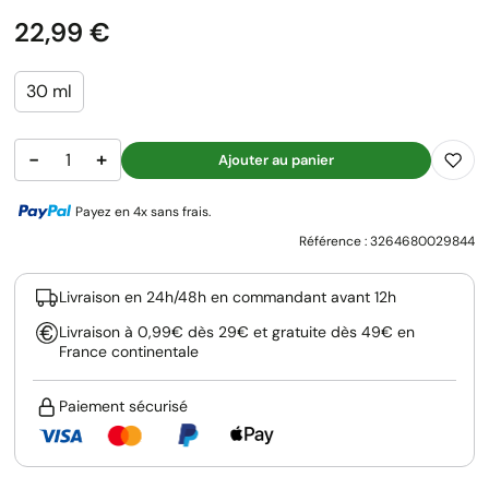
Prix
22,99 €
30 ml
−
+
Ajouter au panier
Payez en 4x sans frais.
Référence :
3264680029844
Livraison en 24h/48h en commandant avant 12h
Livraison à 0,99€ dès 29€ et gratuite dès 49€ en
France continentale
Paiement sécurisé