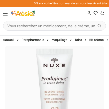
Aller
5% sur votre 1ère commande en vous inscrivant à la ne
au
contenu
Accueil
Parapharmacie
Maquillage
Teint
BB crème