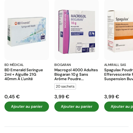
BD MÉDICAL
BIOGARAN
ALMIRALL SAS
BD Emerald Seringue
Macrogol 4000 Adultes
Spagulax Poud
2ml + Aiguille 21G
Biogaran 10 G Sans
Effervescente 
40mm À L'unité
Arôme Poudre...
Suspension Buva
20 sachets
0,45 €
3,99 €
3,99 €
Prix
Prix
Prix
Ajouter au panier
Ajouter au panier
Ajouter au p