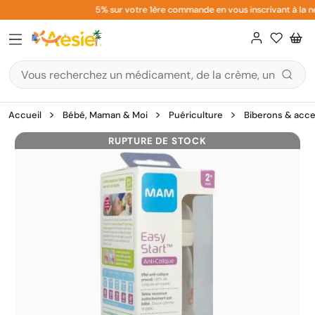
Aller
5% sur votre 1ère commande en vous inscrivant à la ne
au
contenu
Accueil
Bébé, Maman & Moi
Puériculture
Biberons & acce
RUPTURE DE STOCK