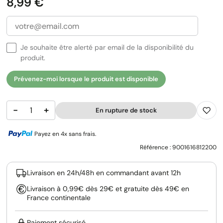
Prix
8,99 €
Je souhaite être alerté par email de la disponibilité du
produit.
Prévenez-moi lorsque le produit est disponible
−
+
En rupture de stock
Payez en 4x sans frais.
Référence :
9001616812200
Livraison en 24h/48h en commandant avant 12h
Livraison à 0,99€ dès 29€ et gratuite dès 49€ en
France continentale
Paiement sécurisé