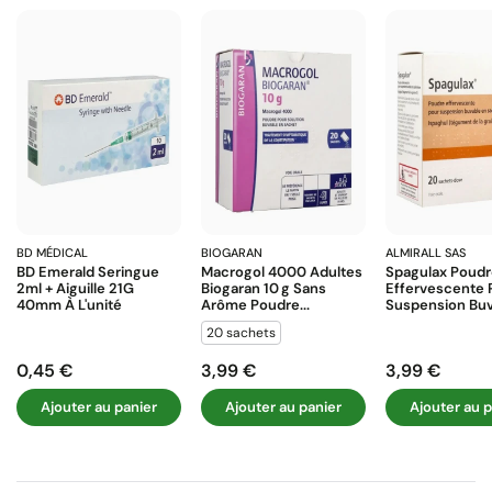
BD MÉDICAL
BIOGARAN
ALMIRALL SAS
BD Emerald Seringue
Macrogol 4000 Adultes
Spagulax Poud
2ml + Aiguille 21G
Biogaran 10 G Sans
Effervescente 
40mm À L'unité
Arôme Poudre...
Suspension Buva
20 sachets
0,45 €
3,99 €
3,99 €
Prix
Prix
Prix
Ajouter au panier
Ajouter au panier
Ajouter au p