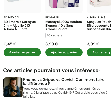
BD MÉDICAL
BIOGARAN
ALMIRALL SAS
BD Emerald Seringue
Macrogol 4000 Adultes
Spagulax Poud
2ml + Aiguille 21G
Biogaran 10 G Sans
Effervescente 
40mm À L'unité
Arôme Poudre...
Suspension Buva
20 sachets
0,45 €
3,99 €
3,99 €
Prix
Prix
Prix
Ajouter au panier
Ajouter au panier
Ajouter au p
Ces articles pourraient vous intéresser
Rhume vs Grippe vs Covid : Comment faire
la différence ?
Vous vous demandez si vos symptômes sont liés au
rhume, à la grippe ou au Covid-19 ? Cet article vous aide à
faire la...