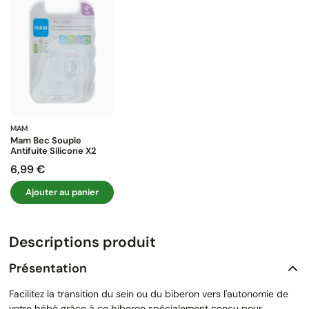
MAM
Mam Bec Souple
Antifuite Silicone X2
6,99 €
Prix
Ajouter au panier
Descriptions produit
Présentation
Facilitez la transition du sein ou du biberon vers l'autonomie de
votre bébé grâce à ce biberon spécialement conçu pour