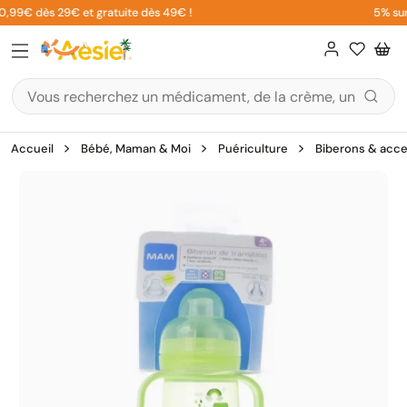
Aller
0,99€ dès 29€ et gratuite dès 49€ !
5% sur v
au
contenu
Accueil
Bébé, Maman & Moi
Puériculture
Biberons & acce