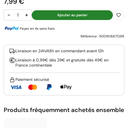
Prix
7,99 €
−
+
Ajouter au panier
Payez en 4x sans frais.
Référence :
9001616671289
Livraison en 24h/48h en commandant avant 12h
Livraison à 0,99€ dès 29€ et gratuite dès 49€ en
France continentale
Paiement sécurisé
Produits fréquemment achetés ensemble