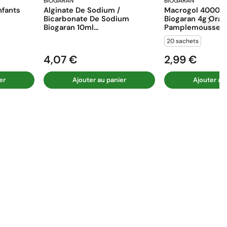
BIOGARAN
BIOGARAN
fants
Alginate De Sodium /
Macrogol 4000 E
Bicarbonate De Sodium
Biogaran 4g Ora
Biogaran 10ml...
Pamplemousse...
20 sachets
4,07 €
2,99 €
Prix
Prix
er
Ajouter au panier
Ajouter au