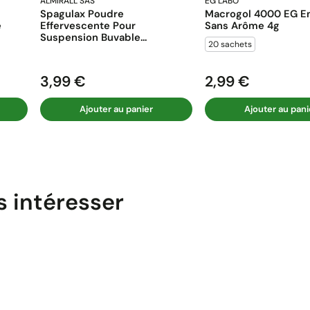
ALMIRALL SAS
EG LABO
Spagulax Poudre
Macrogol 4000 EG En
e
Effervescente Pour
Sans Arôme 4g
Suspension Buvable...
20 sachets
3,99 €
2,99 €
Prix
Prix
Ajouter au panier
Ajouter au pani
s intéresser