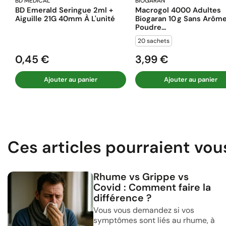
BD MÉDICAL
BIOGARAN
BD Emerald Seringue 2ml +
Macrogol 4000 Adultes
Aiguille 21G 40mm À L'unité
Biogaran 10 G Sans Arôm
Poudre...
20 sachets
0,45 €
3,99 €
Prix
Prix
Ajouter au panier
Ajouter au panier
Ces articles pourraient vou
Rhume vs Grippe vs
Covid : Comment faire la
différence ?
Vous vous demandez si vos
symptômes sont liés au rhume, à