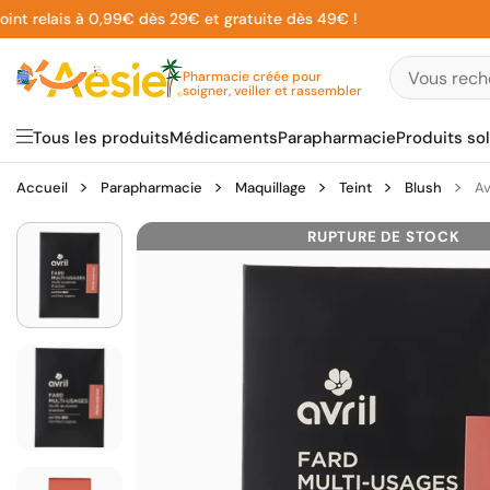
Aller
relais à 0,99€ dès 29€ et gratuite dès 49€ !
au
contenu
Pharmacie créée pour
soigner, veiller et rassembler
Tous les produits
Médicaments
Parapharmacie
Produits sol
Accueil
Parapharmacie
Maquillage
Teint
Blush
Av
RUPTURE DE STOCK