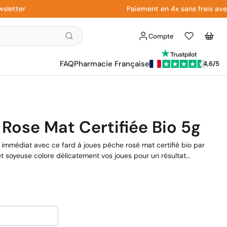
ter
Paiement en 4x sans frais avec Pa
Compte
Liste
Panier
d'envies
FAQ
Pharmacie Française
4,6/5
 Rose Mat Certifiée Bio 5g
 immédiat avec ce fard à joues pêche rosé mat certifié bio par
t soyeuse colore délicatement vos joues pour un résultat...