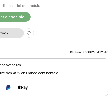
 disponibilité du produit.
est disponible
stock
Référence :
3662217012343
nt avant 12h
uite dès 49€ en France continentale