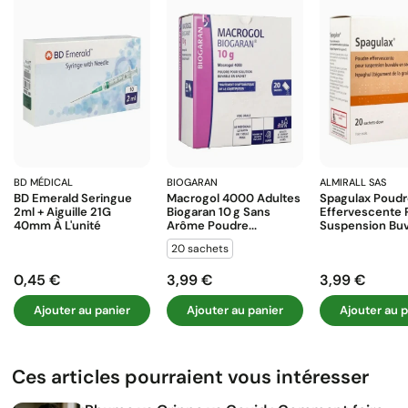
BD MÉDICAL
BIOGARAN
ALMIRALL SAS
BD Emerald Seringue
Macrogol 4000 Adultes
Spagulax Poud
2ml + Aiguille 21G
Biogaran 10 G Sans
Effervescente 
40mm À L'unité
Arôme Poudre...
Suspension Buva
20 sachets
0,45 €
3,99 €
3,99 €
Prix
Prix
Prix
Ajouter au panier
Ajouter au panier
Ajouter au p
Ces articles pourraient vous intéresser