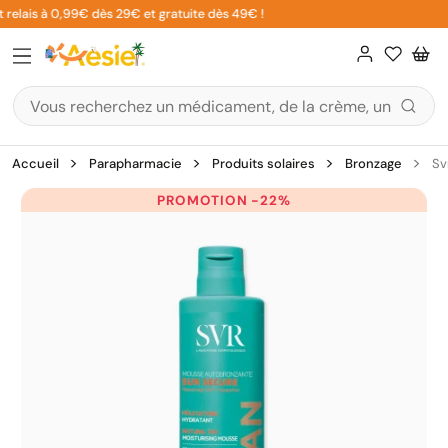
Aller
relais à 0,99€ dès 29€ et gratuite dès 49€ !
au
contenu
Accueil
Parapharmacie
Produits solaires
Bronzage
Sv
PROMOTION -22%