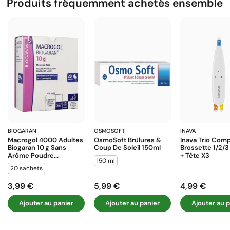
Produits fréquemment achetés ensemble
BIOGARAN
OSMOSOFT
INAVA
Macrogol 4000 Adultes
OsmoSoft Brûlures &
Inava Trio Com
Biogaran 10 G Sans
Coup De Soleil 150ml
Brossette 1/2/
Arôme Poudre...
+ Tête X3
150 ml
20 sachets
3,99 €
5,99 €
4,99 €
Prix
Prix
Prix
Ajouter au panier
Ajouter au panier
Ajouter au p