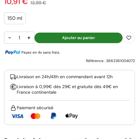
Prix
10,91 €
Prix de base
13,99 €
150 ml
−
+
Ajouter au panier
Payez en 4x sans frais.
Référence :
3662361004072
Livraison en 24h/48h en commandant avant 12h
Livraison à 0,99€ dès 29€ et gratuite dès 49€ en
France continentale
Paiement sécurisé