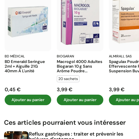
BD MÉDICAL
BIOGARAN
ALMIRALL SAS
BD Emerald Seringue
Macrogol 4000 Adultes
Spagulax Poud
2ml + Aiguille 21G
Biogaran 10 G Sans
Effervescente 
40mm À L'unité
Arôme Poudre...
Suspension Buva
20 sachets
0,45 €
3,99 €
3,99 €
Prix
Prix
Prix
Ajouter au panier
Ajouter au panier
Ajouter au p
Ces articles pourraient vous intéresser
Reflux gastriques : traiter et prévenir les