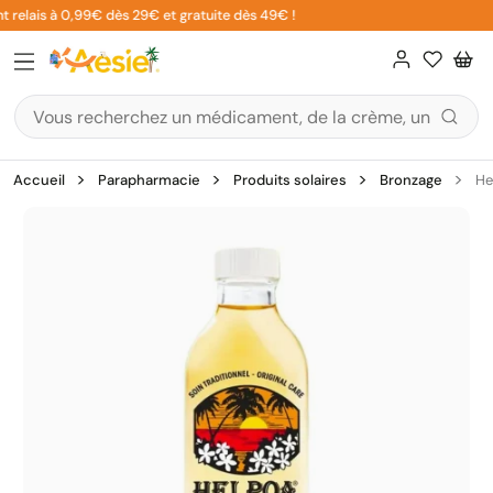
Aller
 relais à 0,99€ dès 29€ et gratuite dès 49€ !
au
contenu
Accueil
Parapharmacie
Produits solaires
Bronzage
He